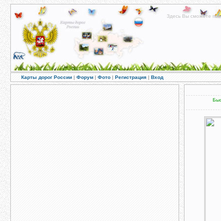
Здесь Вы сможете пос
Карты дорог России
|
Форум
|
Фото
|
Регистрация
|
Вход
Быс