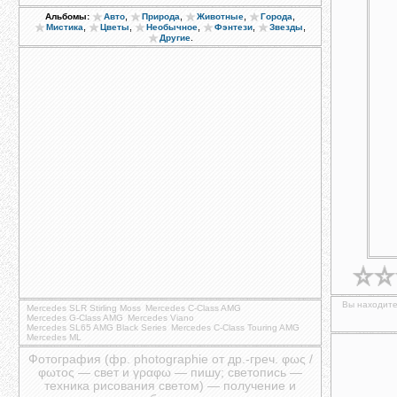
,
,
,
,
Альбомы:
Авто
Природа
Животные
Города
,
,
,
,
,
Мистика
Цветы
Необычное
Фэнтези
Звезды
.
Другие
Вы находите
Mercedes SLR Stirling Moss
Mercedes C-Class AMG
Mercedes G-Class AMG
Mercedes Viano
Mercedes SL65 AMG Black Series
Mercedes C-Class Touring AMG
Mercedes ML
Фотография (фр. photographie от др.-греч. φως /
φωτος — свет и γραφω — пишу; светопись —
техника рисования светом) — получение и