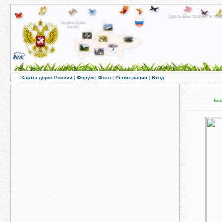
Здесь Вы сможете пос
Карты дорог России
|
Форум
|
Фото
|
Регистрация
|
Вход
Быс