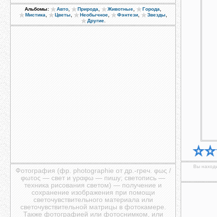
,
,
,
,
Альбомы:
Авто
Природа
Животные
Города
,
,
,
,
,
Мистика
Цветы
Необычное
Фэнтези
Звезды
.
Другие
Вы находи
Фотография (фр. photographie от др.-греч. φως /
φωτος — свет и γραφω — пишу; светопись —
техника рисования светом) — получение и
сохранение изображения при помощи
светочувствительного материала или
светочувствительной матрицы в фотокамере.
Также фотографией или фотоснимком, или