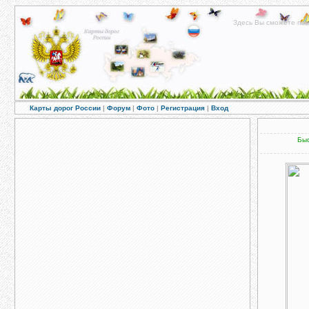
Здесь Вы сможете пос
Карты дорог России
|
Форум
|
Фото
|
Регистрация
|
Вход
Быс