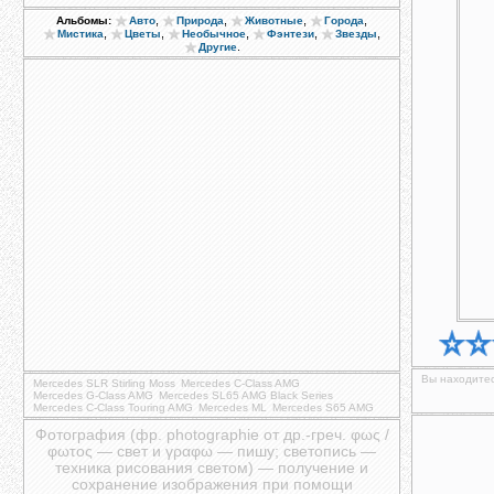
,
,
,
,
Альбомы:
Авто
Природа
Животные
Города
,
,
,
,
,
Мистика
Цветы
Необычное
Фэнтези
Звезды
.
Другие
Вы находитес
Mercedes SLR Stirling Moss
Mercedes C-Class AMG
Mercedes G-Class AMG
Mercedes SL65 AMG Black Series
Mercedes C-Class Touring AMG
Mercedes ML
Mercedes S65 AMG
Фотография (фр. photographie от др.-греч. φως /
φωτος — свет и γραφω — пишу; светопись —
техника рисования светом) — получение и
сохранение изображения при помощи