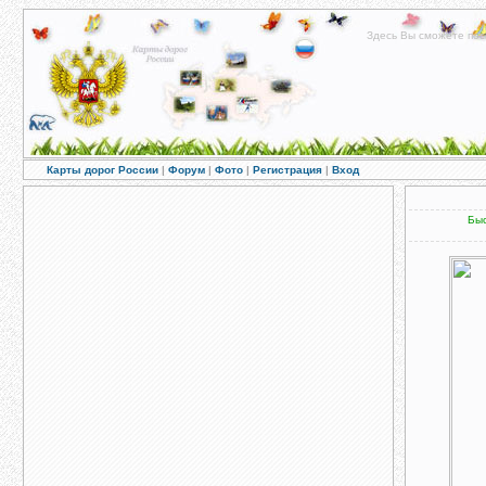
Здесь Вы сможете пос
Карты дорог России
|
Форум
|
Фото
|
Регистрация
|
Вход
Быс