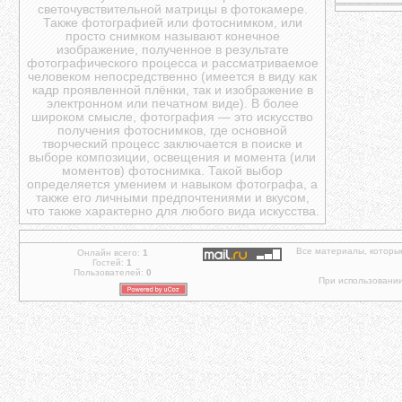
светочувствительной матрицы в фотокамере.
Также фотографией или фотоснимком, или
просто снимком называют конечное
изображение, полученное в результате
фотографического процесса и рассматриваемое
человеком непосредственно (имеется в виду как
кадр проявленной плёнки, так и изображение в
электронном или печатном виде). В более
широком смысле, фотография — это искусство
получения фотоснимков, где основной
творческий процесс заключается в поиске и
выборе композиции, освещения и момента (или
моментов) фотоснимка. Такой выбор
определяется умением и навыком фотографа, а
также его личными предпочтениями и вкусом,
что также характерно для любого вида искусства.
Все материалы, которы
Онлайн всего:
1
Гостей:
1
Пользователей:
0
При использовании 