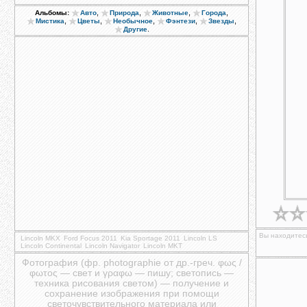
,
,
,
,
Альбомы:
Авто
Природа
Животные
Города
,
,
,
,
,
Мистика
Цветы
Необычное
Фэнтези
Звезды
.
Другие
Вы находитесь
Lincoln MKX
Ford Focus 2011
Kia Sportage 2011
Lincoln LS
Lincoln Continental
Lincoln Navigator
Lincoln MKT
Фотография (фр. photographie от др.-греч. φως /
φωτος — свет и γραφω — пишу; светопись —
техника рисования светом) — получение и
сохранение изображения при помощи
светочувствительного материала или