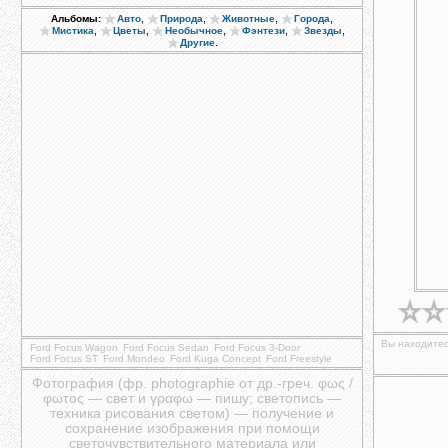
,
,
,
,
Альбомы:
Авто
Природа
Животные
Города
,
,
,
,
,
Мистика
Цветы
Необычное
Фэнтези
Звезды
.
Другие
Вы находитес
Ford Focus Wagon
Ford Focus Sedan
Ford Focus 3-Door
Ford Focus ST
Ford Mondeo
Ford Kuga Concept
Ford Freestyle
Фотография (фр. photographie от др.-греч. φως /
φωτος — свет и γραφω — пишу; светопись —
техника рисования светом) — получение и
сохранение изображения при помощи
светочувствительного материала или