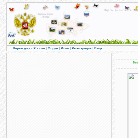
Здесь Вы сможете пос
Карты дорог России
|
Форум
|
Фото
|
Регистрация
|
Вход
Быс