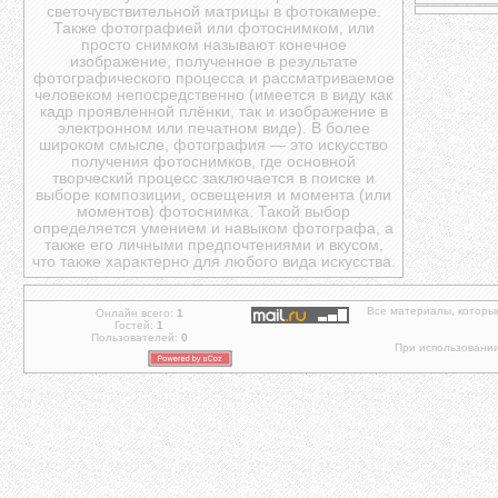
светочувствительной матрицы в фотокамере.
Также фотографией или фотоснимком, или
просто снимком называют конечное
изображение, полученное в результате
фотографического процесса и рассматриваемое
человеком непосредственно (имеется в виду как
кадр проявленной плёнки, так и изображение в
электронном или печатном виде). В более
широком смысле, фотография — это искусство
получения фотоснимков, где основной
творческий процесс заключается в поиске и
выборе композиции, освещения и момента (или
моментов) фотоснимка. Такой выбор
определяется умением и навыком фотографа, а
также его личными предпочтениями и вкусом,
что также характерно для любого вида искусства.
Все материалы, которы
Онлайн всего:
1
Гостей:
1
Пользователей:
0
При использовании 