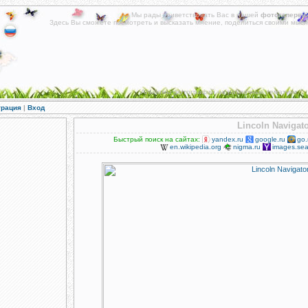
Мы рады приветствовать Вас в нашей
фотогалереи
!
Здесь Вы сможете посмотреть и высказать мнение, поделиться своими мысл
Альбомы фотографий на различные тематики.
трация
|
Вход
Lincoln Navigat
Быстрый поиск на сайтах:
yandex.ru
google.ru
go.
en.wikipedia.org
nigma.ru
images.sea