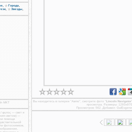
,
,
ые
Города
,
,
тези
Звезды
Вы находитесь в галереи "
Авто
", смотрите фото "
Lincoln Navigator
oln MKT
просмотра. Размеры: 1293x970
Просмотров: 562. Добавил:
GalEvgene
 / φωτος — свет и
ния светом) —
при помощи
чувствительной
ли фотоснимком,
изображение,
о процесса и