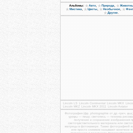
,
,
Альбомы:
Авто
Природа
Животн
,
,
,
Мистика
Цветы
Необычное
Фэн
.
Другие
Lincoln LS
Lincoln Continental
Lincoln MKX
Linc
Lincoln MKZ
Lincoln MKX 2011
Lincoln Aviator
Фотография (фр. photographie от др.-греч. φως
γραφω — пишу; светопись — техника рисова
получение и сохранение изображения 
светочувствительного материала или свето
матрицы в фотокамере. Также фотографией и
или просто снимком называют конечное 
полученное в результате фотографическог