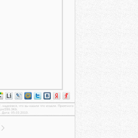
", надеемся, что вы нашли что искали. Приятного
px/286.3Kb.
. Дата: 05.03.2010.