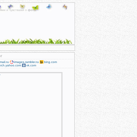
ями и чувствами о
фото
.
or
mail.ru
images.rambler.ru
bing.com
rch.yahoo.com
vk.com