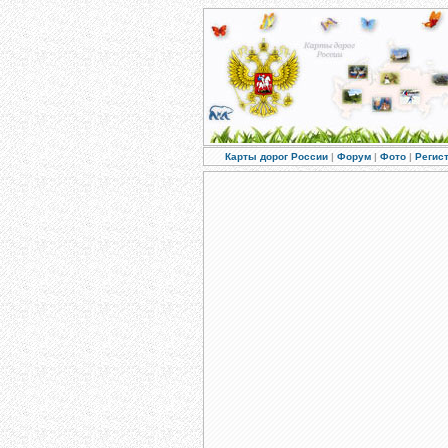
Карты дорог России
|
Форум
|
Фото
|
Регис