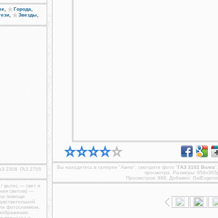
,
,
ые
Города
,
,
тези
Звезды
Вы находитесь в галереи "
Авто
", смотрите фото "
ГАЗ 3102 Волга
"
АЗ 2308
ГАЗ 2705
просмотра. Размеры: 656x365
Просмотров: 898. Добавил:
GalEvgene
 / φωτος — свет и
ния светом) —
при помощи
чувствительной
ли фотоснимком,
изображение,
о процесса и