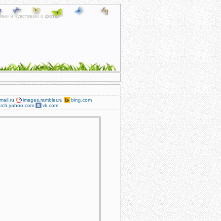
ями и чувствами о
фото
.
mail.ru
images.rambler.ru
bing.com
rch.yahoo.com
vk.com