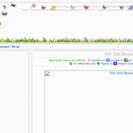
Мы рады приветствовать Вас в нашей
фотогалереи
!
Здесь Вы сможете посмотреть и высказать мнение, поделиться своими мысл
Альбомы фотографий на различные тематики.
трация
|
Вход
ГАЗ 3102 Волга
Быстрый поиск на сайтах:
yandex.ru
google.ru
go.
en.wikipedia.org
nigma.ru
images.sea