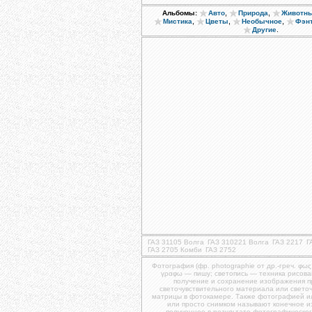
,
,
Альбомы:
Авто
Природа
Животн
,
,
,
Мистика
Цветы
Необычное
Фэн
.
Другие
ГАЗ 31105 Волга
ГАЗ 310221 Волга
ГАЗ 2217
Г
ГАЗ 2705 Комби
ГАЗ 2752
Фотография (фр. photographie от др.-греч. φως
γραφω — пишу; светопись — техника рисова
получение и сохранение изображения 
светочувствительного материала или свето
матрицы в фотокамере. Также фотографией и
или просто снимком называют конечное 
полученное в результате фотографическог