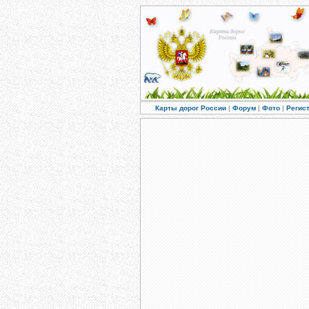
Карты дорог России
|
Форум
|
Фото
|
Регис