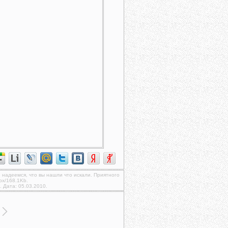
, надеемся, что вы нашли что искали. Приятного
px/168.1Kb.
. Дата: 05.03.2010.