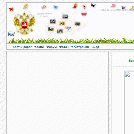
Здесь Вы сможете пос
Карты дорог России
|
Форум
|
Фото
|
Регистрация
|
Вход
Быс