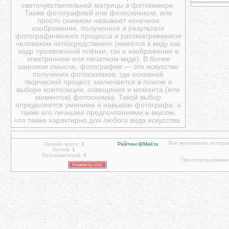
светочувствительной матрицы в фотокамере.
Также фотографией или фотоснимком, или
просто снимком называют конечное
изображение, полученное в результате
фотографического процесса и рассматриваемое
человеком непосредственно (имеется в виду как
кадр проявленной плёнки, так и изображение в
электронном или печатном виде). В более
широком смысле, фотография — это искусство
получения фотоснимков, где основной
творческий процесс заключается в поиске и
выборе композиции, освещения и момента (или
моментов) фотоснимка. Такой выбор
определяется умением и навыком фотографа, а
также его личными предпочтениями и вкусом,
что также характерно для любого вида искусства.
Все материалы, которы
Онлайн всего:
1
Гостей:
1
Пользователей:
0
При использовании 