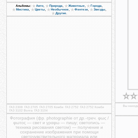
,
,
,
,
Альбомы:
Авто
Природа
Животные
Города
,
,
,
,
,
Мистика
Цветы
Необычное
Фэнтези
Звезды
.
Другие
Вы находи
ГАЗ 2308
ГАЗ 2705
ГАЗ 2705 Комби
ГАЗ 2752
ГАЗ 2752 Комби
ГАЗ 3102 Волга
ГАЗ 3104
Фотография (фр. photographie от др.-греч. φως /
φωτος — свет и γραφω — пишу; светопись —
техника рисования светом) — получение и
сохранение изображения при помощи
светочувствительного материала или