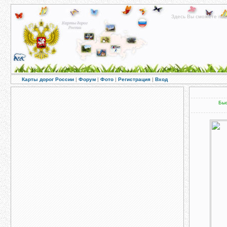
Здесь Вы сможете пос
Карты дорог России
|
Форум
|
Фото
|
Регистрация
|
Вход
Быс