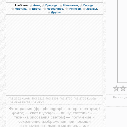
,
,
,
,
Альбомы:
Авто
Природа
Животные
Города
,
,
,
,
,
Мистика
Цветы
Необычное
Фэнтези
Звезды
.
Другие
Вы находи
ГАЗ 2752 Комби
ГАЗ 2217
ГАЗ 2308
ГАЗ 2705
ГАЗ 2705 Комби
ГАЗ 3102 Волга
ГАЗ 3104
Фотография (фр. photographie от др.-греч. φως /
φωτος — свет и γραφω — пишу; светопись —
техника рисования светом) — получение и
сохранение изображения при помощи
светочувствительного материала или