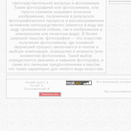
светочувствительной матрицы в фотокамере.
Также фотографией или фотоснимком, или
просто снимком называют конечное
изображение, полученное в результате
фотографического процесса и рассматриваемое
человеком непосредственно (имеется в виду как
кадр проявленной плёнки, так и изображение в
электронном или печатном виде). В более
широком смысле, фотография — это искусство
получения фотоснимков, где основной
творческий процесс заключается в поиске и
выборе композиции, освещения и момента (или
моментов) фотоснимка. Такой выбор
определяется умением и навыком фотографа, а
также его личными предпочтениями и вкусом,
что также характерно для любого вида искусства.
Все материалы, которы
Онлайн всего:
1
Гостей:
1
Пользователей:
0
При использовании 