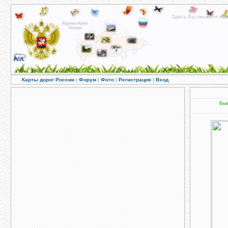
Здесь Вы сможете пос
Карты дорог России
|
Форум
|
Фото
|
Регистрация
|
Вход
Быс