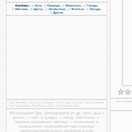
,
,
,
,
Альбомы:
Авто
Природа
Животные
Города
,
,
,
,
,
Мистика
Цветы
Необычное
Фэнтези
Звезды
.
Другие
Вы находит
Ford Mondeo
Ford Focus Wagon
Ford Kuga Concept
Ford Freestyle
Ford Expedition
Ford Focus 2011
Ford Fusion USA
Фотография (фр. photographie от др.-греч. φως /
φωτος — свет и γραφω — пишу; светопись —
техника рисования светом) — получение и
сохранение изображения при помощи
светочувствительного материала или