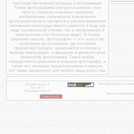
светочувствительной матрицы в фотокамере.
Также фотографией или фотоснимком, или
просто снимком называют конечное
изображение, полученное в результате
фотографического процесса и рассматриваемое
человеком непосредственно (имеется в виду как
кадр проявленной плёнки, так и изображение в
электронном или печатном виде). В более
широком смысле, фотография — это искусство
получения фотоснимков, где основной
творческий процесс заключается в поиске и
выборе композиции, освещения и момента (или
моментов) фотоснимка. Такой выбор
определяется умением и навыком фотографа, а
также его личными предпочтениями и вкусом,
что также характерно для любого вида искусства.
Все материалы, которы
Онлайн всего:
1
Гостей:
1
Пользователей:
0
При использовании 