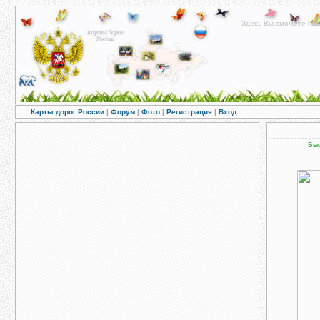
Здесь Вы сможете пос
Карты дорог России
|
Форум
|
Фото
|
Регистрация
|
Вход
Быс