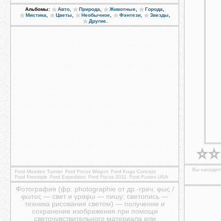
,
,
,
,
Альбомы:
Авто
Природа
Животные
Города
,
,
,
,
,
Мистика
Цветы
Необычное
Фэнтези
Звезды
.
Другие
Вы находите
Ford Mondeo Turnier
Ford Focus Wagon
Ford Kuga Concept
Ford Freestyle
Ford Expedition
Ford Focus 2011
Ford Fusion USA
Фотография (фр. photographie от др.-греч. φως /
φωτος — свет и γραφω — пишу; светопись —
техника рисования светом) — получение и
сохранение изображения при помощи
светочувствительного материала или