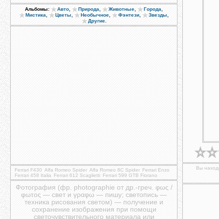
,
,
,
,
Альбомы:
Авто
Природа
Животные
Города
,
,
,
,
,
Мистика
Цветы
Необычное
Фэнтези
Звезды
.
Другие
Вы находи
Ferrari F430
Alfa Romeo Spider
Alfa Romeo 8C Spider
Ferrari Enzo
Ferrari 458 Italia
Ferrari 612 Scaglietti
Ferrari 599 GTB Fiorano
Фотография (фр. photographie от др.-греч. φως /
φωτος — свет и γραφω — пишу; светопись —
техника рисования светом) — получение и
сохранение изображения при помощи
светочувствительного материала или