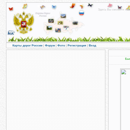
Здесь Вы сможете пос
Карты дорог России
|
Форум
|
Фото
|
Регистрация
|
Вход
Быс