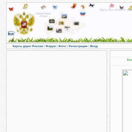
Здесь Вы сможете пос
Карты дорог России
|
Форум
|
Фото
|
Регистрация
|
Вход
Быс