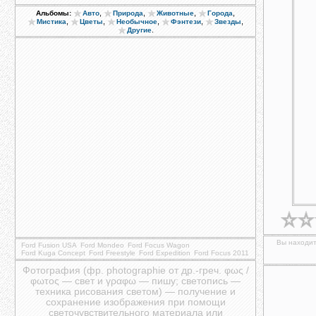
,
,
,
,
Альбомы:
Авто
Природа
Животные
Города
,
,
,
,
,
Мистика
Цветы
Необычное
Фэнтези
Звезды
.
Другие
Вы находит
Ford Fusion USA
Ford Mondeo
Ford Focus Wagon
Ford Kuga Concept
Ford Freestyle
Ford Expedition
Ford Focus 2011
Фотография (фр. photographie от др.-греч. φως /
φωτος — свет и γραφω — пишу; светопись —
техника рисования светом) — получение и
сохранение изображения при помощи
светочувствительного материала или