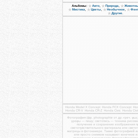
,
,
Альбомы:
Авто
Природа
Животн
,
,
,
Мистика
Цветы
Необычное
Фэн
.
Другие
Honda Model X Concept
Honda FCX Concept
Ho
Honda CR-V
Honda CR-Z
Honda Civic
Honda Civi
Фотография (фр. photographie от др.-греч. φως
γραφω — пишу; светопись — техника рисова
получение и сохранение изображения 
светочувствительного материала или свето
матрицы в фотокамере. Также фотографией и
или просто снимком называют конечное 
полученное в результате фотографическог