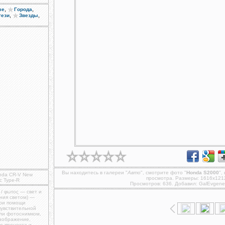
,
,
ые
Города
,
,
тези
Звезды
Вы находитесь в галереи "
Авто
", смотрите фото "
Honda S2000
",
nda CR-V New
просмотра. Размеры: 1616x121
c Type-R
Просмотров: 636. Добавил:
GalEvgene
 / φωτος — свет и
ния светом) —
при помощи
чувствительной
ли фотоснимком,
изображение,
о процесса и