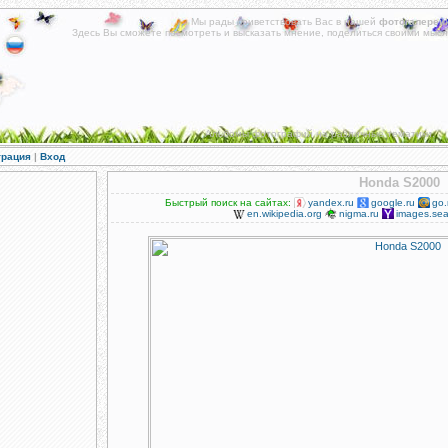
Мы рады приветствовать Вас в нашей
фотогалереи
!
Здесь Вы сможете посмотреть и высказать мнение, поделиться своими мысл
Альбомы фотографий на различные тематики.
трация
|
Вход
Honda S2000
Быстрый поиск на сайтах:
yandex.ru
google.ru
go.
en.wikipedia.org
nigma.ru
images.sea