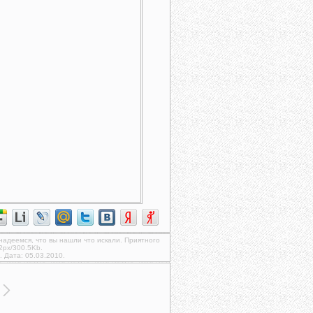
 надеемся, что вы нашли что искали. Приятного
2px/300.5Kb.
. Дата: 05.03.2010.