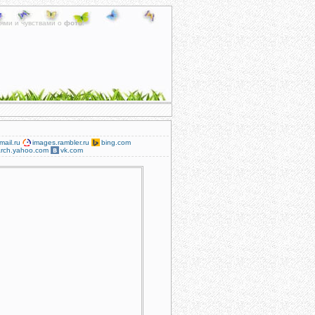
ями и чувствами о
фото
.
mail.ru
images.rambler.ru
bing.com
rch.yahoo.com
vk.com