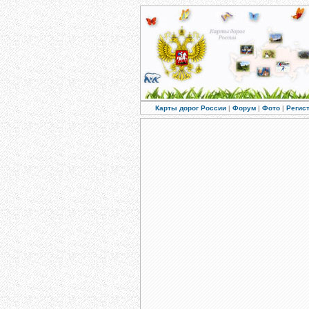
Карты дорог России
|
Форум
|
Фото
|
Регис