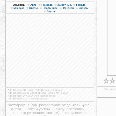
,
,
,
,
Альбомы:
Авто
Природа
Животные
Города
,
,
,
,
,
Мистика
Цветы
Необычное
Фэнтези
Звезды
.
Другие
Вы наход
Alfa Romeo 8C Spider
Alfa Romeo GT Coupe
Alfa Romeo Brera Concept
Alfa Romeo Mi.To GTA
Alfa Romeo 147 GTA
Alfa Romeo Mi.To
Alfa Romeo 156 Crosswagon Q4
Фотография (фр. photographie от др.-греч. φως /
φωτος — свет и γραφω — пишу; светопись —
техника рисования светом) — получение и