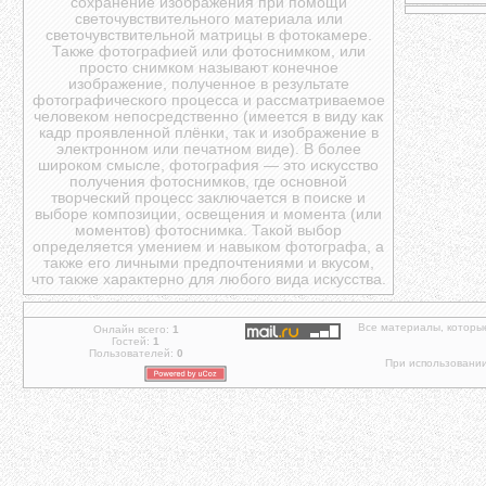
сохранение изображения при помощи
светочувствительного материала или
светочувствительной матрицы в фотокамере.
Также фотографией или фотоснимком, или
просто снимком называют конечное
изображение, полученное в результате
фотографического процесса и рассматриваемое
человеком непосредственно (имеется в виду как
кадр проявленной плёнки, так и изображение в
электронном или печатном виде). В более
широком смысле, фотография — это искусство
получения фотоснимков, где основной
творческий процесс заключается в поиске и
выборе композиции, освещения и момента (или
моментов) фотоснимка. Такой выбор
определяется умением и навыком фотографа, а
также его личными предпочтениями и вкусом,
что также характерно для любого вида искусства.
Все материалы, которы
Онлайн всего:
1
Гостей:
1
Пользователей:
0
При использовании 