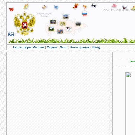
Здесь Вы сможете пос
Карты дорог России
|
Форум
|
Фото
|
Регистрация
|
Вход
Быс