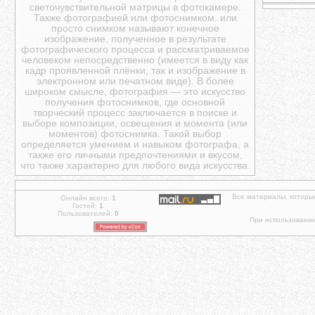
светочувствительной матрицы в фотокамере.
Также фотографией или фотоснимком, или
просто снимком называют конечное
изображение, полученное в результате
фотографического процесса и рассматриваемое
человеком непосредственно (имеется в виду как
кадр проявленной плёнки, так и изображение в
электронном или печатном виде). В более
широком смысле, фотография — это искусство
получения фотоснимков, где основной
творческий процесс заключается в поиске и
выборе композиции, освещения и момента (или
моментов) фотоснимка. Такой выбор
определяется умением и навыком фотографа, а
также его личными предпочтениями и вкусом,
что также характерно для любого вида искусства.
Все материалы, которы
Онлайн всего:
1
Гостей:
1
Пользователей:
0
При использовании 