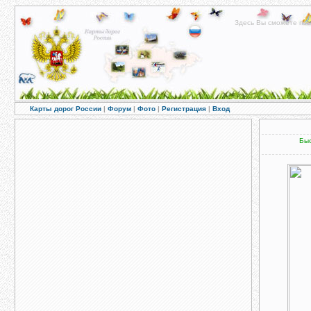
Здесь Вы сможете пос
Карты дорог России
|
Форум
|
Фото
|
Регистрация
|
Вход
Быс