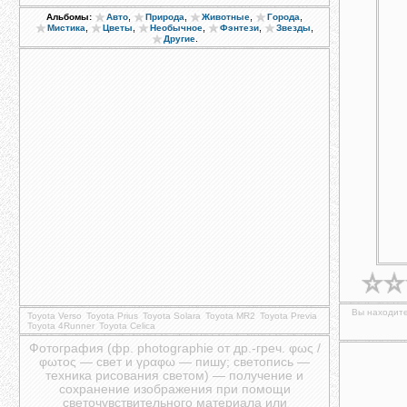
,
,
,
,
Альбомы:
Авто
Природа
Животные
Города
,
,
,
,
,
Мистика
Цветы
Необычное
Фэнтези
Звезды
.
Другие
Вы находите
Toyota Verso
Toyota Prius
Toyota Solara
Toyota MR2
Toyota Previa
Toyota 4Runner
Toyota Celica
Фотография (фр. photographie от др.-греч. φως /
φωτος — свет и γραφω — пишу; светопись —
техника рисования светом) — получение и
сохранение изображения при помощи
светочувствительного материала или