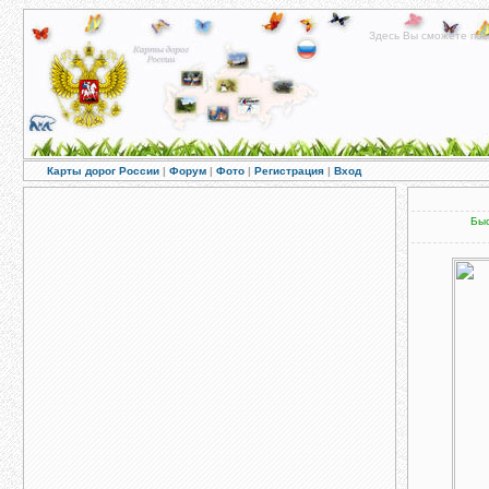
Здесь Вы сможете пос
Карты дорог России
|
Форум
|
Фото
|
Регистрация
|
Вход
Быс