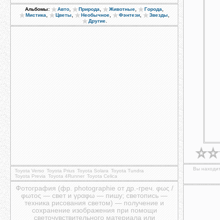
,
,
,
,
Альбомы:
Авто
Природа
Животные
Города
,
,
,
,
,
Мистика
Цветы
Необычное
Фэнтези
Звезды
.
Другие
Вы находит
Toyota Verso
Toyota Prius
Toyota Solara
Toyota Tundra
Toyota Previa
Toyota 4Runner
Toyota Celica
Фотография (фр. photographie от др.-греч. φως /
φωτος — свет и γραφω — пишу; светопись —
техника рисования светом) — получение и
сохранение изображения при помощи
светочувствительного материала или