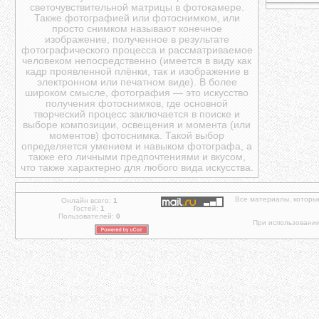
светочувствительной матрицы в фотокамере.
Также фотографией или фотоснимком, или
просто снимком называют конечное
изображение, полученное в результате
фотографического процесса и рассматриваемое
человеком непосредственно (имеется в виду как
кадр проявленной плёнки, так и изображение в
электронном или печатном виде). В более
широком смысле, фотография — это искусство
получения фотоснимков, где основной
творческий процесс заключается в поиске и
выборе композиции, освещения и момента (или
моментов) фотоснимка. Такой выбор
определяется умением и навыком фотографа, а
также его личными предпочтениями и вкусом,
что также характерно для любого вида искусства.
Все материалы, которы
Онлайн всего:
1
Гостей:
1
Пользователей:
0
При использовании 