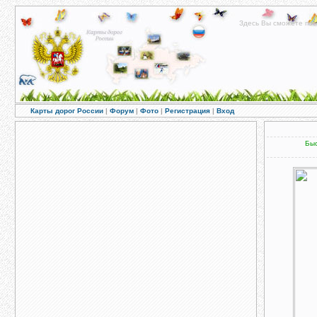
Здесь Вы сможете пос
Карты дорог России
|
Форум
|
Фото
|
Регистрация
|
Вход
Быс