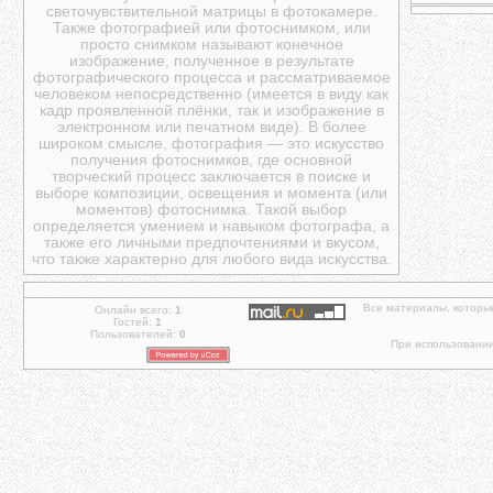
светочувствительной матрицы в фотокамере.
Также фотографией или фотоснимком, или
просто снимком называют конечное
изображение, полученное в результате
фотографического процесса и рассматриваемое
человеком непосредственно (имеется в виду как
кадр проявленной плёнки, так и изображение в
электронном или печатном виде). В более
широком смысле, фотография — это искусство
получения фотоснимков, где основной
творческий процесс заключается в поиске и
выборе композиции, освещения и момента (или
моментов) фотоснимка. Такой выбор
определяется умением и навыком фотографа, а
также его личными предпочтениями и вкусом,
что также характерно для любого вида искусства.
Все материалы, которы
Онлайн всего:
1
Гостей:
1
Пользователей:
0
При использовании 