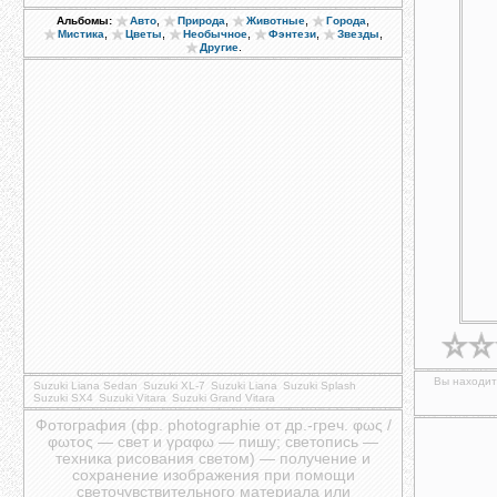
,
,
,
,
Альбомы:
Авто
Природа
Животные
Города
,
,
,
,
,
Мистика
Цветы
Необычное
Фэнтези
Звезды
.
Другие
Вы находит
Suzuki Liana Sedan
Suzuki XL-7
Suzuki Liana
Suzuki Splash
Suzuki SX4
Suzuki Vitara
Suzuki Grand Vitara
Фотография (фр. photographie от др.-греч. φως /
φωτος — свет и γραφω — пишу; светопись —
техника рисования светом) — получение и
сохранение изображения при помощи
светочувствительного материала или