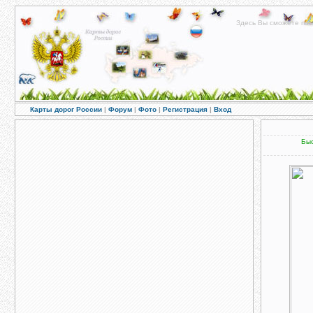
Здесь Вы сможете пос
Карты дорог России
|
Форум
|
Фото
|
Регистрация
|
Вход
Быс