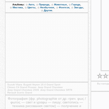
,
,
,
,
Альбомы:
Авто
Природа
Животные
Города
,
,
,
,
,
Мистика
Цветы
Необычное
Фэнтези
Звезды
.
Другие
Вы находи
Suzuki Vitara
Bugatti Veyron 16.4 Grand Sport
Citroen C4 Grand Picasso
Jeep Grand Cherokee
Jeep Grand Cherokee 2009
Jeep Grand Cherokee SRT8
Renault Scenic Grand
Фотография (фр. photographie от др.-греч. φως /
φωτος — свет и γραφω — пишу; светопись —
техника рисования светом) — получение и