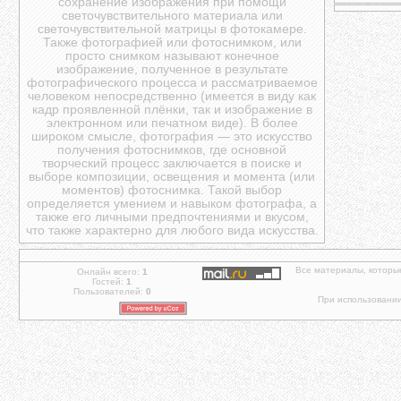
сохранение изображения при помощи
светочувствительного материала или
светочувствительной матрицы в фотокамере.
Также фотографией или фотоснимком, или
просто снимком называют конечное
изображение, полученное в результате
фотографического процесса и рассматриваемое
человеком непосредственно (имеется в виду как
кадр проявленной плёнки, так и изображение в
электронном или печатном виде). В более
широком смысле, фотография — это искусство
получения фотоснимков, где основной
творческий процесс заключается в поиске и
выборе композиции, освещения и момента (или
моментов) фотоснимка. Такой выбор
определяется умением и навыком фотографа, а
также его личными предпочтениями и вкусом,
что также характерно для любого вида искусства.
Все материалы, которы
Онлайн всего:
1
Гостей:
1
Пользователей:
0
При использовании 