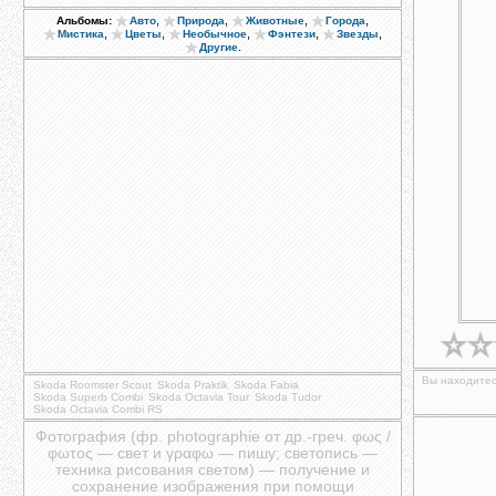
,
,
,
,
Альбомы:
Авто
Природа
Животные
Города
,
,
,
,
,
Мистика
Цветы
Необычное
Фэнтези
Звезды
.
Другие
Вы находитес
Skoda Roomster Scout
Skoda Praktik
Skoda Fabia
Skoda Superb Combi
Skoda Octavia Tour
Skoda Tudor
Skoda Octavia Combi RS
Фотография (фр. photographie от др.-греч. φως /
φωτος — свет и γραφω — пишу; светопись —
техника рисования светом) — получение и
сохранение изображения при помощи