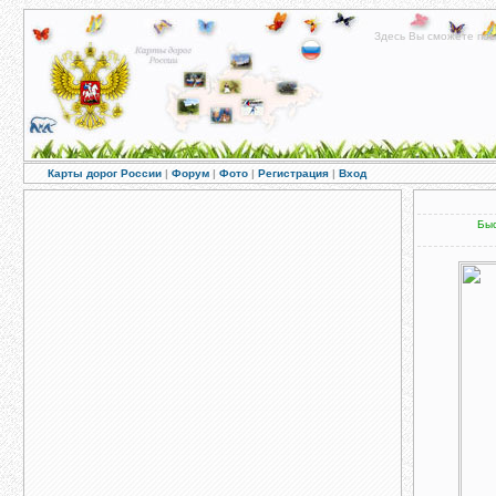
Здесь Вы сможете пос
Карты дорог России
|
Форум
|
Фото
|
Регистрация
|
Вход
Быс