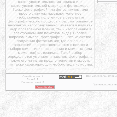
светочувствительного материала или
светочувствительной матрицы в фотокамере.
Также фотографией или фотоснимком, или
просто снимком называют конечное
изображение, полученное в результате
фотографического процесса и рассматриваемое
человеком непосредственно (имеется в виду как
кадр проявленной плёнки, так и изображение в
электронном или печатном виде). В более
широком смысле, фотография — это искусство
получения фотоснимков, где основной
творческий процесс заключается в поиске и
выборе композиции, освещения и момента (или
моментов) фотоснимка. Такой выбор
определяется умением и навыком фотографа, а
также его личными предпочтениями и вкусом,
что также характерно для любого вида искусства.
Все материалы, которы
Онлайн всего:
1
Гостей:
1
Пользователей:
0
При использовании 