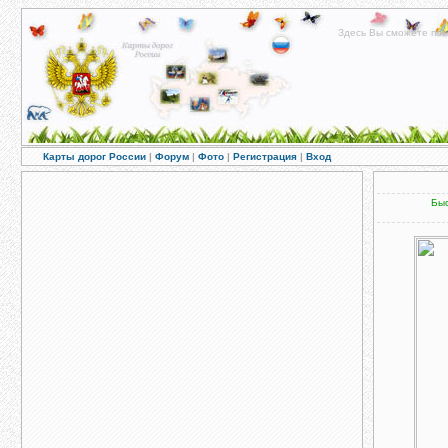
Здесь Вы сможете пос
Карты дорог России
|
Форум
|
Фото
|
Регистрация
|
Вход
Быс