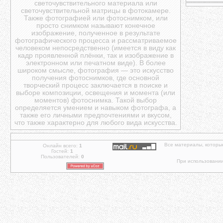
светочувствительного материала или
светочувствительной матрицы в фотокамере.
Также фотографией или фотоснимком, или
просто снимком называют конечное
изображение, полученное в результате
фотографического процесса и рассматриваемое
человеком непосредственно (имеется в виду как
кадр проявленной плёнки, так и изображение в
электронном или печатном виде). В более
широком смысле, фотография — это искусство
получения фотоснимков, где основной
творческий процесс заключается в поиске и
выборе композиции, освещения и момента (или
моментов) фотоснимка. Такой выбор
определяется умением и навыком фотографа, а
также его личными предпочтениями и вкусом,
что также характерно для любого вида искусства.
Все материалы, которы
Онлайн всего:
1
Гостей:
1
Пользователей:
0
При использовании 