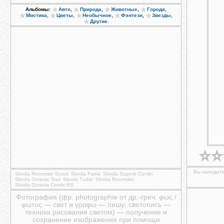
,
,
,
,
Альбомы:
Авто
Природа
Животные
Города
,
,
,
,
,
Мистика
Цветы
Необычное
Фэнтези
Звезды
.
Другие
Вы находите
Skoda Roomster Scout
Skoda Fabia
Skoda Superb Combi
Skoda Octavia Tour
Skoda Tudor
Skoda Roomster
Skoda Octavia Combi RS
Фотография (фр. photographie от др.-греч. φως /
φωτος — свет и γραφω — пишу; светопись —
техника рисования светом) — получение и
сохранение изображения при помощи