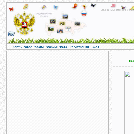
Здесь Вы сможете пос
Карты дорог России
|
Форум
|
Фото
|
Регистрация
|
Вход
Быс