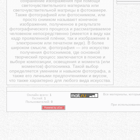
сохранение изображения при помощи
светочувствительного материала или
светочувствительной матрицы в фотокамере.
Также фотографией или фотоснимком, или
просто снимком называют конечное
изображение, полученное в результате
фотографического процесса и рассматриваемое
человеком непосредственно (имеется в виду как
кадр проявленной плёнки, так и изображение в
электронном или печатном виде). В более
широком смысле, фотография — это искусство
получения фотоснимков, где основной
творческий процесс заключается в поиске и
выборе композиции, освещения и момента (или
моментов) фотоснимка. Такой выбор
определяется умением и навыком фотографа, а
также его личными предпочтениями и вкусом,
что также характерно для любого вида искусства.
Все материалы, которы
Онлайн всего:
1
Гостей:
1
Пользователей:
0
При использовании 