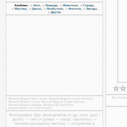
,
,
,
,
Альбомы:
Авто
Природа
Животные
Города
,
,
,
,
,
Мистика
Цветы
Необычное
Фэнтези
Звезды
.
Другие
Вы находит
Renault Megane Sport Tourer
Renault Megane Coupe-Cabriolet
Renault Megane Coupe
Renault Megane Coupe Concept
Renault Megane Sedane
Renault Clio Sport New
Bugatti Veyron 16.4 Grand Sport
Фотография (фр. photographie от др.-греч. φως /
φωτος — свет и γραφω — пишу; светопись —
техника рисования светом) — получение и