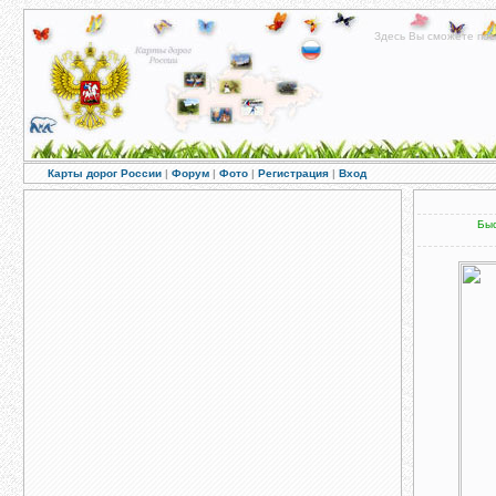
Здесь Вы сможете пос
Карты дорог России
|
Форум
|
Фото
|
Регистрация
|
Вход
Быс