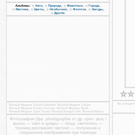
,
,
,
,
Альбомы:
Авто
Природа
Животные
Города
,
,
,
,
,
Мистика
Цветы
Необычное
Фэнтези
Звезды
.
Другие
Вы находите
Renault Megane Coupe-Cabriolet
Renault Megane Coupe
Renault Megane Coupe Concept
Renault Megane Sport
Renault Megane Sport Tourer
Renault Kangoo 4x4
Renault Modus
Фотография (фр. photographie от др.-греч. φως /
φωτος — свет и γραφω — пишу; светопись —
техника рисования светом) — получение и
сохранение изображения при помощи