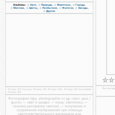
,
,
,
,
Альбомы:
Авто
Природа
Животные
Города
,
,
,
,
,
Мистика
Цветы
Необычное
Фэнтези
Звезды
.
Другие
Вы находи
Pontiac G6 Concept
Pontiac G6
Pontiac Vibe
Pontiac G6 Convertible
Pontiac G8
Фотография (фр. photographie от др.-греч. φως /
φωτος — свет и γραφω — пишу; светопись —
техника рисования светом) — получение и
сохранение изображения при помощи
светочувствительного материала или