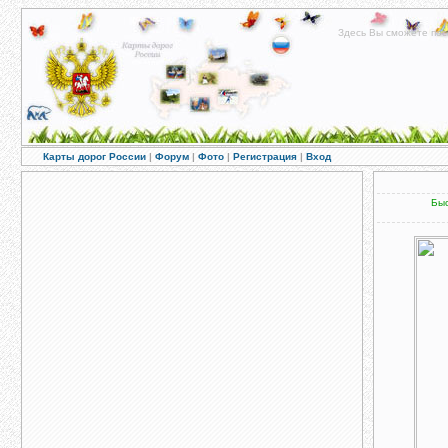
Здесь Вы сможете пос
Карты дорог России
|
Форум
|
Фото
|
Регистрация
|
Вход
Быс