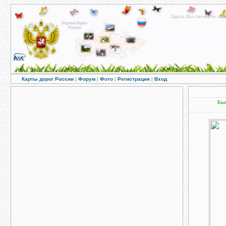
Здесь Вы сможете пос
Карты дорог России
|
Форум
|
Фото
|
Регистрация
|
Вход
Быс