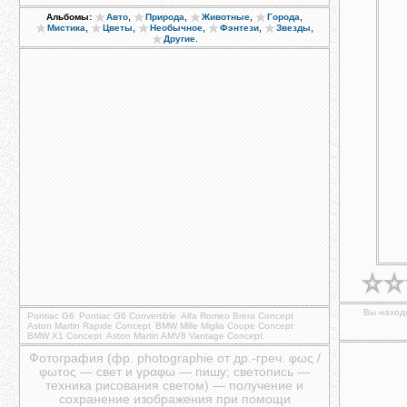
,
,
,
,
Альбомы:
Авто
Природа
Животные
Города
,
,
,
,
,
Мистика
Цветы
Необычное
Фэнтези
Звезды
.
Другие
Вы находи
Pontiac G6
Pontiac G6 Convertible
Alfa Romeo Brera Concept
Aston Martin Rapide Concept
BMW Mille Miglia Coupe Concept
BMW X1 Concept
Aston Martin AMV8 Vantage Concept
Фотография (фр. photographie от др.-греч. φως /
φωτος — свет и γραφω — пишу; светопись —
техника рисования светом) — получение и
сохранение изображения при помощи