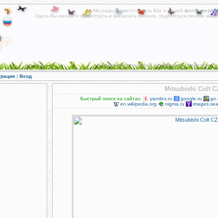
Мы рады приветствовать Вас в нашей
фотогалереи
!
Здесь Вы сможете посмотреть и высказать мнение, поделиться своими мысл
Альбомы фотографий на различные тематики.
трация
|
Вход
Mitsubishi Colt 
Быстрый поиск на сайтах:
yandex.ru
google.ru
go.
en.wikipedia.org
nigma.ru
images.sea