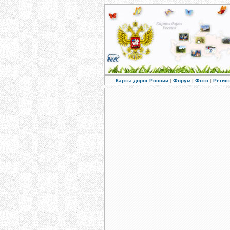
Карты дорог России
|
Форум
|
Фото
|
Регис