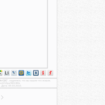
lt CZC
", надеемся, что вы нашли что искали.
6x1212px/393.8Kb.
. Дата: 05.03.2010.