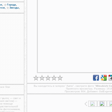
,
,
ые
Города
,
,
тези
Звезды
Вы находитесь в галереи "
Авто
", смотрите фото "
Mitsubishi Co
pace Star
Приятного просмотра. Размеры: 161
Просмотров: 804. Добавил:
GalEvgene
 / φωτος — свет и
ния светом) —
при помощи
чувствительной
ли фотоснимком,
изображение,