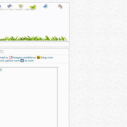
ями и чувствами о
фото
.
CZC
mail.ru
images.rambler.ru
bing.com
rch.yahoo.com
vk.com