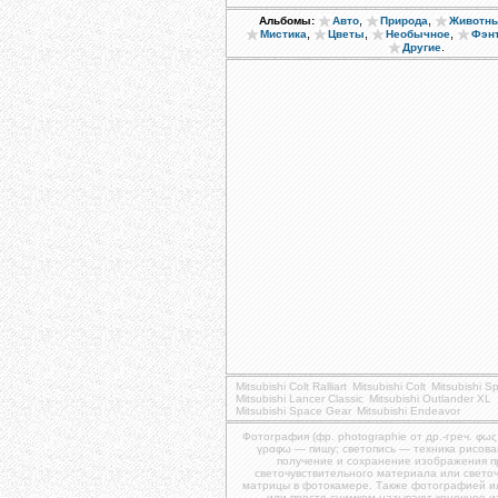
,
,
Альбомы:
Авто
Природа
Животн
,
,
,
Мистика
Цветы
Необычное
Фэн
.
Другие
Mitsubishi Colt Ralliart
Mitsubishi Colt
Mitsubishi S
Mitsubishi Lancer Classic
Mitsubishi Outlander XL
Mitsubishi Space Gear
Mitsubishi Endeavor
Фотография (фр. photographie от др.-греч. φως
γραφω — пишу; светопись — техника рисова
получение и сохранение изображения 
светочувствительного материала или свето
матрицы в фотокамере. Также фотографией и
или просто снимком называют конечное 