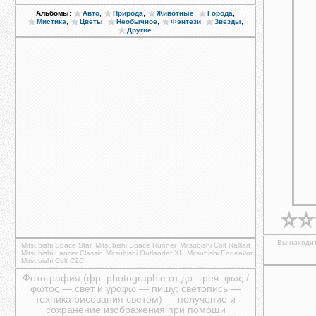
,
,
,
,
Альбомы:
Авто
Природа
Животные
Города
,
,
,
,
,
Мистика
Цветы
Необычное
Фэнтези
Звезды
.
Другие
Вы находит
Mitsubishi Space Star
Mitsubishi Space Runner
Mitsubishi Colt Ralliart
Mitsubishi Lancer Classic
Mitsubishi Outlander XL
Mitsubishi Endeavor
Mitsubishi Colt CZC
Фотография (фр. photographie от др.-греч. φως /
φωτος — свет и γραφω — пишу; светопись —
техника рисования светом) — получение и
сохранение изображения при помощи