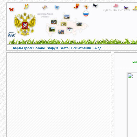
Здесь Вы сможете пос
Карты дорог России
|
Форум
|
Фото
|
Регистрация
|
Вход
Быс