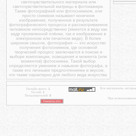
светочувствительного материала или
светочувствительной матрицы в фотокамере.
Также фотографией или фотоснимком, или
просто снимком называют конечное
изображение, полученное в результате
фотографического процесса и рассматриваемое
человеком непосредственно (имеется в виду как
кадр проявленной плёнки, так и изображение в
электронном или печатном виде). В более
широком смысле, фотография — это искусство
получения фотоснимков, где основной
творческий процесс заключается в поиске и
выборе композиции, освещения и момента (или
моментов) фотоснимка. Такой выбор
определяется умением и навыком фотографа, а
также его личными предпочтениями и вкусом,
что также характерно для любого вида искусства.
Все материалы, которы
Онлайн всего:
1
Гостей:
1
Пользователей:
0
При использовании 