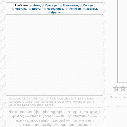
,
,
,
,
Альбомы:
Авто
Природа
Животные
Города
,
,
,
,
,
Мистика
Цветы
Необычное
Фэнтези
Звезды
.
Другие
Вы находите
Mercedes CL 63 AMG
Acura 3.2 CL
Mercedes SLR Stirling Moss
Mercedes C-Class AMG
Mercedes G-Class AMG
Mercedes Viano
Mercedes SL65 AMG Black Series
Фотография (фр. photographie от др.-греч. φως /
φωτος — свет и γραφω — пишу; светопись —
техника рисования светом) — получение и
сохранение изображения при помощи