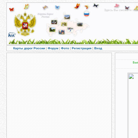
Здесь Вы сможете пос
Карты дорог России
|
Форум
|
Фото
|
Регистрация
|
Вход
Быс