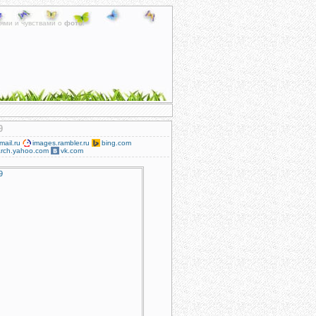
ями и чувствами о
фото
.
9
mail.ru
images.rambler.ru
bing.com
rch.yahoo.com
vk.com