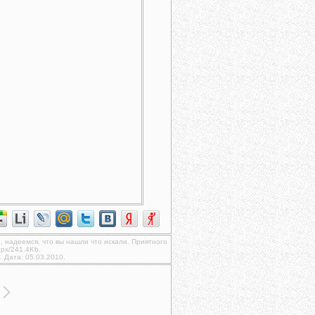
", надеемся, что вы нашли что искали. Приятного
px/241.4Kb.
. Дата: 05.03.2010.