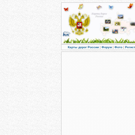
Карты дорог России
|
Форум
|
Фото
|
Регис