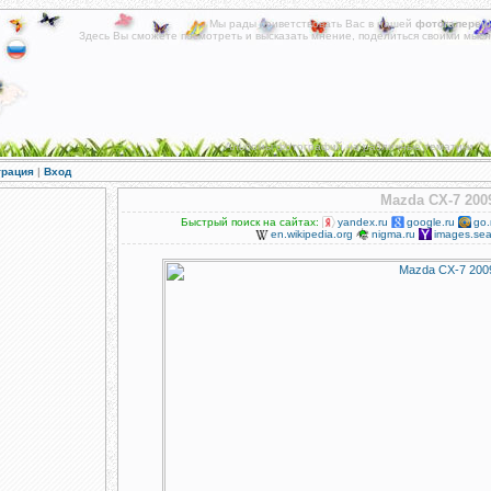
Мы рады приветствовать Вас в нашей
фотогалереи
!
Здесь Вы сможете посмотреть и высказать мнение, поделиться своими мысл
Альбомы фотографий на различные тематики.
трация
|
Вход
Mazda CX-7 200
Быстрый поиск на сайтах:
yandex.ru
google.ru
go.
en.wikipedia.org
nigma.ru
images.sea