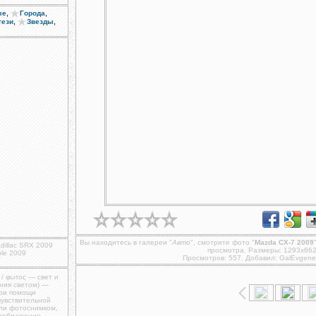
,
,
ые
Города
,
,
тези
Звезды
Вы находитесь в галереи "
Авто
", смотрите фото "
Mazda CX-7 2009
dillac SRX 2009
просмотра. Размеры: 1293x862
ble 2009
Просмотров: 557. Добавил:
GalEvgene
 / φωτος — свет и
ния светом) —
при помощи
чувствительной
ли фотоснимком,
изображение,