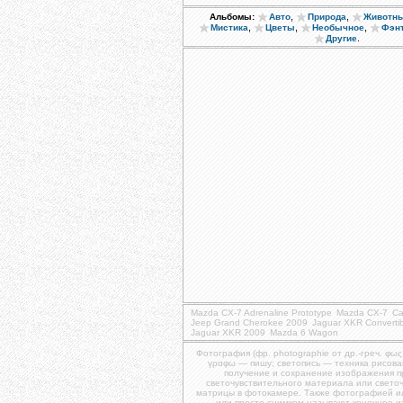
,
,
Альбомы:
Авто
Природа
Животн
,
,
,
Мистика
Цветы
Необычное
Фэн
.
Другие
Mazda CX-7 Adrenaline Prototype
Mazda CX-7
Ca
Jeep Grand Cherokee 2009
Jaguar XKR Converti
Jaguar XKR 2009
Mazda 6 Wagon
Фотография (фр. photographie от др.-греч. φως
γραφω — пишу; светопись — техника рисова
получение и сохранение изображения 
светочувствительного материала или свето
матрицы в фотокамере. Также фотографией и
или просто снимком называют конечное 