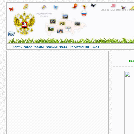
Здесь Вы сможете пос
Карты дорог России
|
Форум
|
Фото
|
Регистрация
|
Вход
Быс