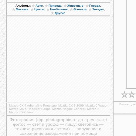
,
,
,
,
Альбомы:
Авто
Природа
Животные
Города
,
,
,
,
,
Мистика
Цветы
Необычное
Фэнтези
Звезды
.
Другие
Вы находит
Mazda CX-7 Adrenaline Prototype
Mazda CX-7 2009
Mazda 6 Wagon
Mazda MX-5 Roadster Coupe
Mazda Nagare Concept
Mazda 2
Mazda RX-8 New
Фотография (фр. photographie от др.-греч. φως /
φωτος — свет и γραφω — пишу; светопись —
техника рисования светом) — получение и
сохранение изображения при помощи