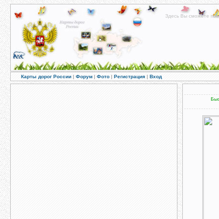
Здесь Вы сможете пос
Карты дорог России
|
Форум
|
Фото
|
Регистрация
|
Вход
Быс