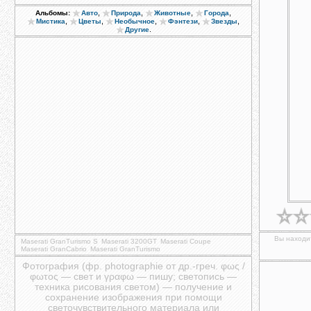
,
,
,
,
Альбомы:
Авто
Природа
Животные
Города
,
,
,
,
,
Мистика
Цветы
Необычное
Фэнтези
Звезды
.
Другие
Вы находит
Maserati GranTurismo S
Maserati 3200GT
Maserati Coupe
Maserati GranCabrio
Maserati GranTurismo
Фотография (фр. photographie от др.-греч. φως /
φωτος — свет и γραφω — пишу; светопись —
техника рисования светом) — получение и
сохранение изображения при помощи
светочувствительного материала или