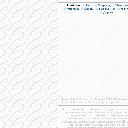
,
,
Альбомы:
Авто
Природа
Животн
,
,
,
Мистика
Цветы
Необычное
Фэн
.
Другие
Maserati GranTurismo S
Maserati 3200GT
Masera
Maserati GranCabrio
Maserati Quattroporte
Фотография (фр. photographie от др.-греч. φως
γραφω — пишу; светопись — техника рисова
получение и сохранение изображения 
светочувствительного материала или свето
матрицы в фотокамере. Также фотографией и
или просто снимком называют конечное 
полученное в результате фотографическог