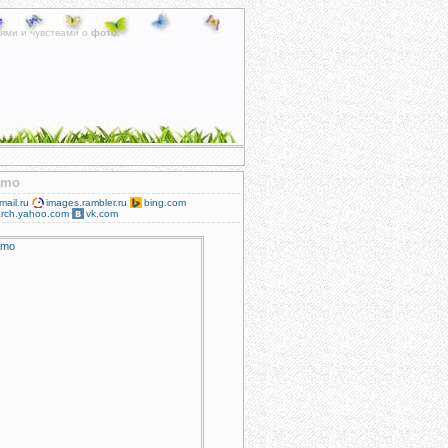
ями и чувствами о
фото
.
smo
mail.ru
images.rambler.ru
bing.com
rch.yahoo.com
vk.com