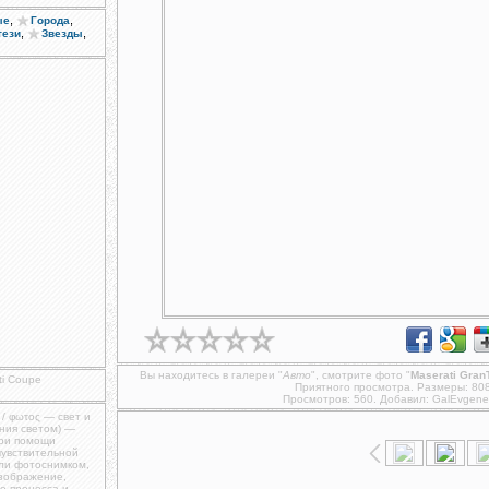
,
,
ые
Города
,
,
тези
Звезды
Вы находитесь в галереи "
Авто
", смотрите фото "
Maserati Gran
ti Coupe
Приятного просмотра. Размеры: 80
Просмотров: 560. Добавил:
GalEvgene
 / φωτος — свет и
ния светом) —
при помощи
чувствительной
ли фотоснимком,
изображение,
о процесса и