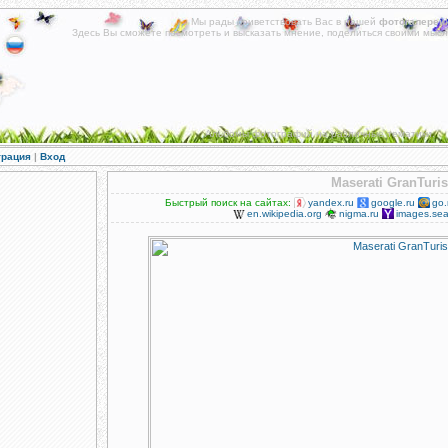
Мы рады приветствовать Вас в нашей
фотогалереи
!
Здесь Вы сможете посмотреть и высказать мнение, поделиться своими мысл
Альбомы фотографий на различные тематики.
трация
|
Вход
Maserati GranTuri
Быстрый поиск на сайтах:
yandex.ru
google.ru
go.
en.wikipedia.org
nigma.ru
images.sea