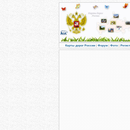
Карты дорог России
|
Форум
|
Фото
|
Регис