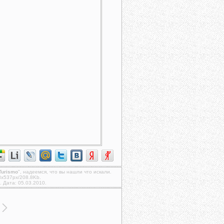
Turismo
", надеемся, что вы нашли что искали.
8x537px/208.8Kb.
. Дата: 05.03.2010.