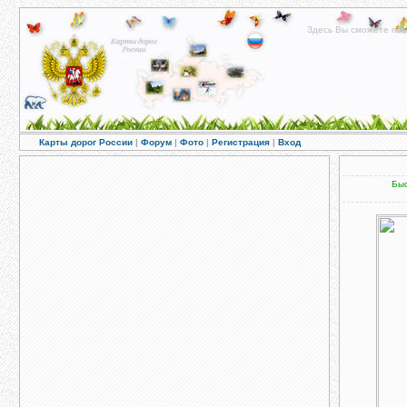
Здесь Вы сможете пос
Карты дорог России
|
Форум
|
Фото
|
Регистрация
|
Вход
Быс