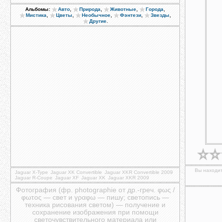
,
,
,
,
Альбомы:
Авто
Природа
Животные
Города
,
,
,
,
,
Мистика
Цветы
Необычное
Фэнтези
Звезды
.
Другие
Вы находит
Jaguar X-Type
Jaguar XK Convertible
Jaguar XKR Convertible 2009
Jaguar R-Coupe
Jaguar XF
Jaguar XK
Jaguar XKR 2009
Фотография (фр. photographie от др.-греч. φως /
φωτος — свет и γραφω — пишу; светопись —
техника рисования светом) — получение и
сохранение изображения при помощи
светочувствительного материала или