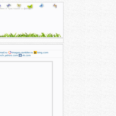
ями и чувствами о
фото
.
mail.ru
images.rambler.ru
bing.com
rch.yahoo.com
vk.com