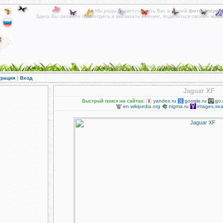
Мы рады приветствовать Вас в нашей
фотогалереи
!
Здесь Вы сможете посмотреть и высказать мнение, поделиться своими мысл
Альбомы фотографий на различные тематики.
трация
|
Вход
Jaguar XF
Быстрый поиск на сайтах:
yandex.ru
google.ru
go.
en.wikipedia.org
nigma.ru
images.sea