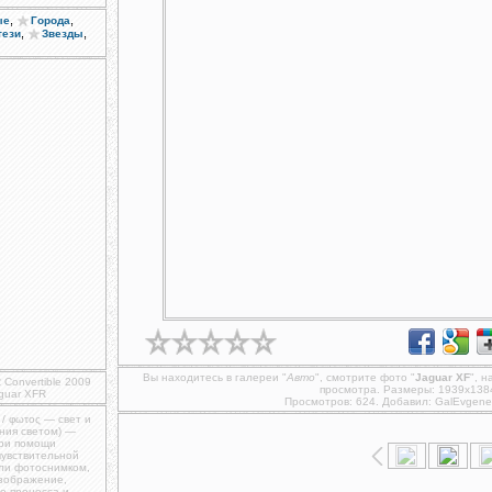
,
,
ые
Города
,
,
тези
Звезды
Вы находитесь в галереи "
Авто
", смотрите фото "
Jaguar XF
", 
 Convertible 2009
просмотра. Размеры: 1939x138
guar XFR
Просмотров: 624. Добавил:
GalEvgene
 / φωτος — свет и
ния светом) —
при помощи
чувствительной
ли фотоснимком,
изображение,
о процесса и