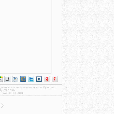
надеемся, что вы нашли что искали. Приятного
4px/390.3Kb.
. Дата: 05.03.2010.