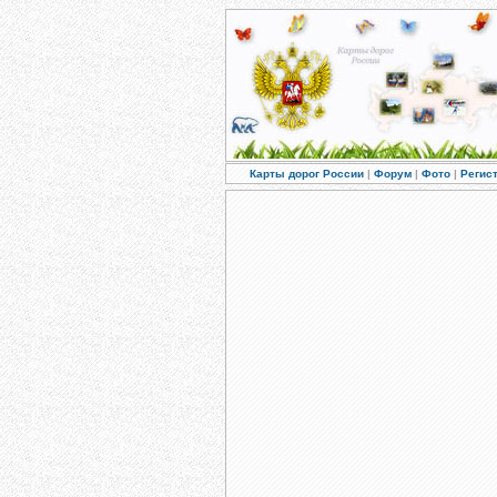
Карты дорог России
|
Форум
|
Фото
|
Регис