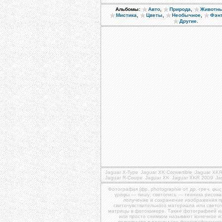
,
,
Альбомы:
Авто
Природа
Животн
,
,
,
Мистика
Цветы
Необычное
Фэн
.
Другие
Jaguar X-Type
Jaguar XK Convertible
Jaguar XKR
Jaguar R-Coupe
Jaguar XK
Jaguar XKR 2009
Ja
Фотография (фр. photographie от др.-греч. φως
γραφω — пишу; светопись — техника рисова
получение и сохранение изображения 
светочувствительного материала или свето
матрицы в фотокамере. Также фотографией и
или просто снимком называют конечное 
полученное в результате фотографическог