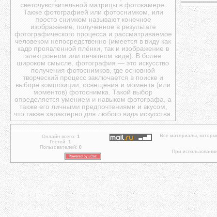
светочувствительной матрицы в фотокамере.
Также фотографией или фотоснимком, или
просто снимком называют конечное
изображение, полученное в результате
фотографического процесса и рассматриваемое
человеком непосредственно (имеется в виду как
кадр проявленной плёнки, так и изображение в
электронном или печатном виде). В более
широком смысле, фотография — это искусство
получения фотоснимков, где основной
творческий процесс заключается в поиске и
выборе композиции, освещения и момента (или
моментов) фотоснимка. Такой выбор
определяется умением и навыком фотографа, а
также его личными предпочтениями и вкусом,
что также характерно для любого вида искусства.
Все материалы, которы
Онлайн всего:
1
Гостей:
1
Пользователей:
0
При использовании 