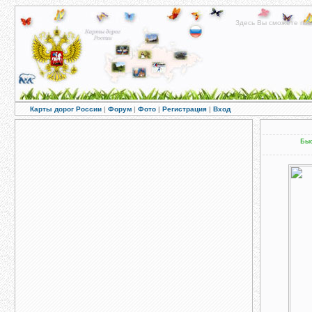
Здесь Вы сможете пос
Карты дорог России
|
Форум
|
Фото
|
Регистрация
|
Вход
Быс