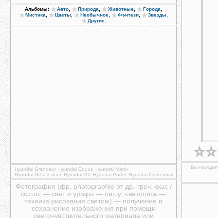
,
,
,
,
Альбомы:
Авто
Природа
Животные
Города
,
,
,
,
,
Мистика
Цветы
Необычное
Фэнтези
Звезды
.
Другие
Вы находит
Hyundai Grandeur
Hyundai Equus
Hyundai Matrix
Hyundai Getz 3-door
Hyundai i10
Hyundai Porter
Hyundai Centennial
Фотография (фр. photographie от др.-греч. φως /
φωτος — свет и γραφω — пишу; светопись —
техника рисования светом) — получение и
сохранение изображения при помощи
светочувствительного материала или