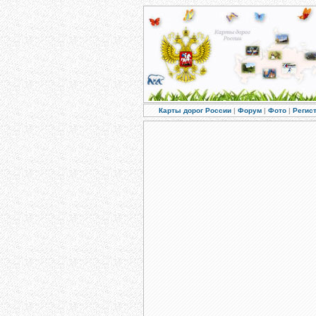
Карты дорог России
|
Форум
|
Фото
|
Регис