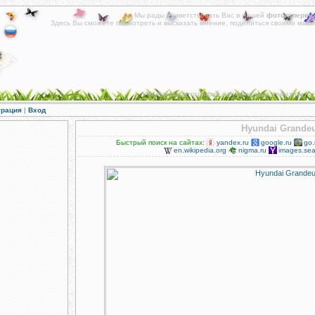
Мы рады приветствовать Вас в нашей
фотогалереи
!
Здесь Вы сможете посмотреть и высказать мнение, поделиться своими мысл
Альбомы фотографий на различные тематики.
трация
|
Вход
Hyundai Grande
Быстрый поиск на сайтах:
yandex.ru
google.ru
go.
en.wikipedia.org
nigma.ru
images.sea