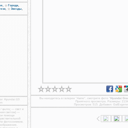
,
,
ые
Города
,
,
тези
Звезды
Вы находитесь в галереи "
Авто
", смотрите фото "
Hyundai Gra
or
Hyundai i10
Приятного просмотра. Размеры: 213
on
Просмотров: 515. Добавил:
GalEvgene
 / φωτος — свет и
ния светом) —
при помощи
чувствительной
ли фотоснимком,
изображение,
о процесса и