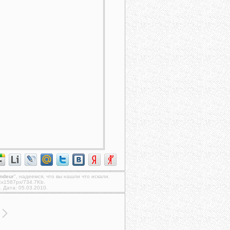
ndeur
", надеемся, что вы нашли что искали.
4x1587px/734.7Kb.
. Дата: 05.03.2010.