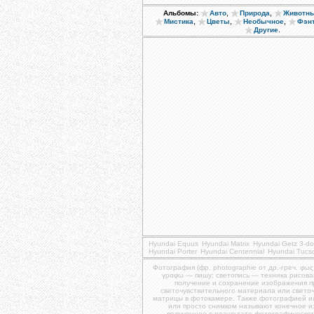
,
,
Альбомы:
Авто
Природа
Животн
,
,
,
Мистика
Цветы
Необычное
Фэн
.
Другие
Hyundai Equus
Hyundai Matrix
Hyundai Getz 3-do
Hyundai Porter
Hyundai Centennial
Hyundai Tucs
Фотография (фр. photographie от др.-греч. φως
γραφω — пишу; светопись — техника рисова
получение и сохранение изображения 
светочувствительного материала или свето
матрицы в фотокамере. Также фотографией и
или просто снимком называют конечное 
полученное в результате фотографическог