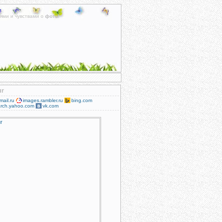
ями и чувствами о
фото
.
ur
mail.ru
images.rambler.ru
bing.com
rch.yahoo.com
vk.com