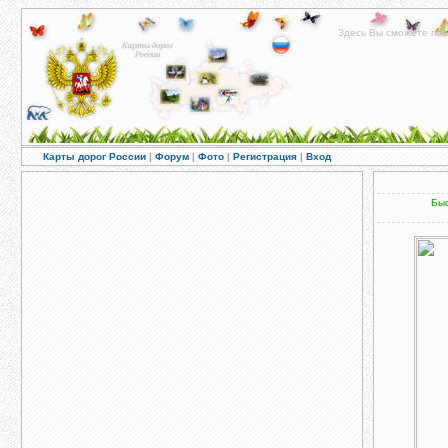
Здесь Вы сможете пос
Карты дорог России
|
Форум
|
Фото
|
Регистрация
|
Вход
Быс