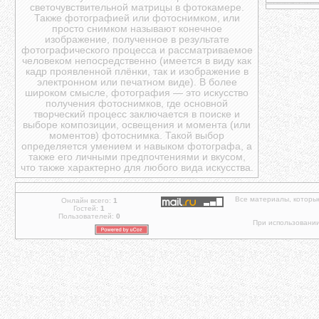
светочувствительной матрицы в фотокамере.
Также фотографией или фотоснимком, или
просто снимком называют конечное
изображение, полученное в результате
фотографического процесса и рассматриваемое
человеком непосредственно (имеется в виду как
кадр проявленной плёнки, так и изображение в
электронном или печатном виде). В более
широком смысле, фотография — это искусство
получения фотоснимков, где основной
творческий процесс заключается в поиске и
выборе композиции, освещения и момента (или
моментов) фотоснимка. Такой выбор
определяется умением и навыком фотографа, а
также его личными предпочтениями и вкусом,
что также характерно для любого вида искусства.
Все материалы, которы
Онлайн всего:
1
Гостей:
1
Пользователей:
0
При использовании 