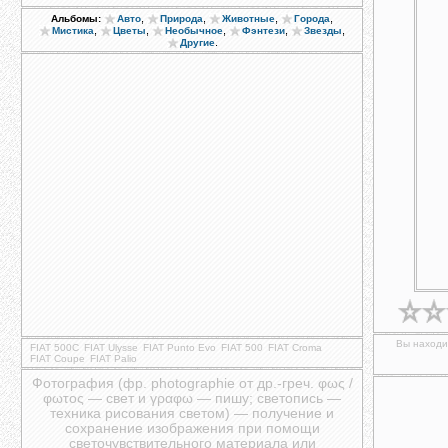
,
,
,
,
Альбомы:
Авто
Природа
Животные
Города
,
,
,
,
,
Мистика
Цветы
Необычное
Фэнтези
Звезды
.
Другие
Вы находит
FIAT 500C
FIAT Ulysse
FIAT Punto Evo
FIAT 500
FIAT Croma
FIAT Coupe
FIAT Palio
Фотография (фр. photographie от др.-греч. φως /
φωτος — свет и γραφω — пишу; светопись —
техника рисования светом) — получение и
сохранение изображения при помощи
светочувствительного материала или