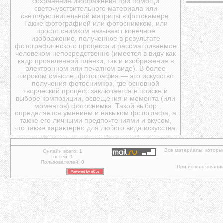
сохранение изображения при помощи
светочувствительного материала или
светочувствительной матрицы в фотокамере.
Также фотографией или фотоснимком, или
просто снимком называют конечное
изображение, полученное в результате
фотографического процесса и рассматриваемое
человеком непосредственно (имеется в виду как
кадр проявленной плёнки, так и изображение в
электронном или печатном виде). В более
широком смысле, фотография — это искусство
получения фотоснимков, где основной
творческий процесс заключается в поиске и
выборе композиции, освещения и момента (или
моментов) фотоснимка. Такой выбор
определяется умением и навыком фотографа, а
также его личными предпочтениями и вкусом,
что также характерно для любого вида искусства.
Все материалы, которы
Онлайн всего:
1
Гостей:
1
Пользователей:
0
При использовании 