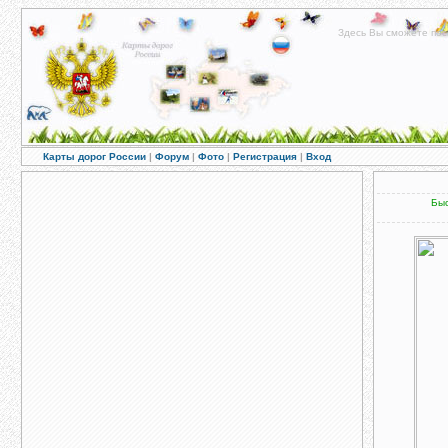
Здесь Вы сможете пос
Карты дорог России
|
Форум
|
Фото
|
Регистрация
|
Вход
Быс