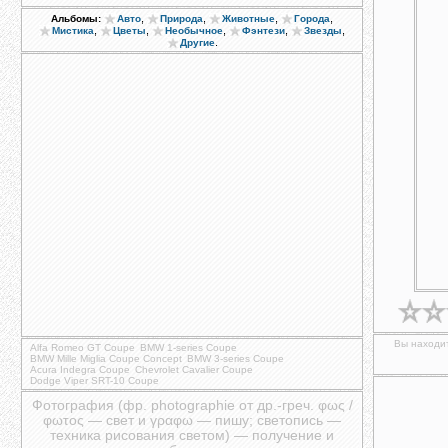
,
,
,
,
Альбомы:
Авто
Природа
Животные
Города
,
,
,
,
,
Мистика
Цветы
Необычное
Фэнтези
Звезды
.
Другие
Вы находит
Alfa Romeo GT Coupe
BMW 1-series Coupe
BMW Mille Miglia Coupe Concept
BMW 3-series Coupe
Acura Indegra Coupe
Chevrolet Cavalier Coupe
Dodge Viper SRT-10 Coupe
Фотография (фр. photographie от др.-греч. φως /
φωτος — свет и γραφω — пишу; светопись —
техника рисования светом) — получение и