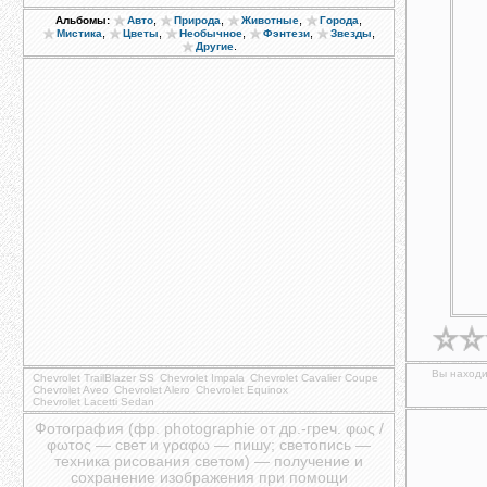
,
,
,
,
Альбомы:
Авто
Природа
Животные
Города
,
,
,
,
,
Мистика
Цветы
Необычное
Фэнтези
Звезды
.
Другие
Вы находи
Chevrolet TrailBlazer SS
Chevrolet Impala
Chevrolet Cavalier Coupe
Chevrolet Aveo
Chevrolet Alero
Chevrolet Equinox
Chevrolet Lacetti Sedan
Фотография (фр. photographie от др.-греч. φως /
φωτος — свет и γραφω — пишу; светопись —
техника рисования светом) — получение и
сохранение изображения при помощи