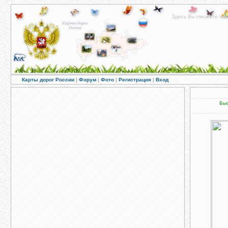
Здесь Вы сможете пос
Карты дорог России
|
Форум
|
Фото
|
Регистрация
|
Вход
Быс