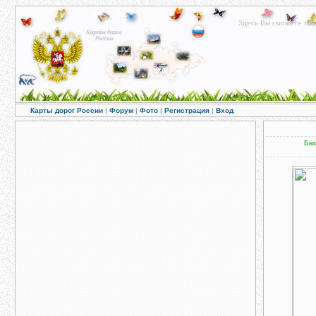
Здесь Вы сможете пос
Карты дорог России
|
Форум
|
Фото
|
Регистрация
|
Вход
Быс