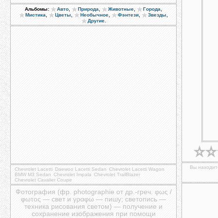
,
,
,
,
Альбомы:
Авто
Природа
Животные
Города
,
,
,
,
,
Мистика
Цветы
Необычное
Фэнтези
Звезды
.
Другие
Вы находите
Chevrolet Lacetti
Daewoo Lacetti Sedan
Chevrolet Lacetti Wagon
BMW M3 Sedan
Chevrolet Impala
Chevrolet TrailBlazer
Chevrolet Cavalier Coupe
Фотография (фр. photographie от др.-греч. φως /
φωτος — свет и γραφω — пишу; светопись —
техника рисования светом) — получение и
сохранение изображения при помощи