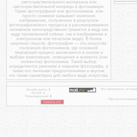
светочувствительного материала или
светочувствительной матрицы в фотокамере.
Также фотографией или фотоснимком, или
просто снимком называют конечное
изображение, полученное в результате
фотографического процесса и рассматриваемое
человеком непосредственно (имеется в виду как
кадр проявленной плёнки, так и изображение в
электронном или печатном виде). В более
широком смысле, фотография — это искусство
получения фотоснимков, где основной
творческий процесс заключается в поиске и
выборе композиции, освещения и момента (или
моментов) фотоснимка. Такой выбор
определяется умением и навыком фотографа, а
также его личными предпочтениями и вкусом,
что также характерно для любого вида искусства.
Все материалы, которы
Онлайн всего:
1
Гостей:
1
Пользователей:
0
При использовании 