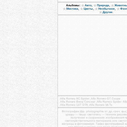
,
,
Альбомы:
Авто
Природа
Животн
,
,
,
Мистика
Цветы
Необычное
Фэн
.
Другие
Alfa Romeo 8C Spider
Alfa Romeo GT Coupe
Alfa Romeo Brera Concept
Alfa Romeo Spider
Al
Alfa Romeo 147 GTA
Alfa Romeo Mi.To
Фотография (фр. photographie от др.-греч. φως
γραφω — пишу; светопись — техника рисова
получение и сохранение изображения 
светочувствительного материала или свето
матрицы в фотокамере. Также фотографией и
или просто снимком называют конечное 