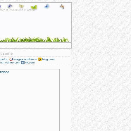
ями и чувствами о
фото
.
tizione
mail.ru
images.rambler.ru
bing.com
rch.yahoo.com
vk.com