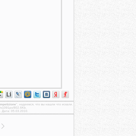
mpetizione
", надеемся, что вы нашли что искали.
9x1091px/802.6Kb.
. Дата: 05.03.2010.