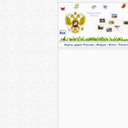
Карты дорог России
|
Форум
|
Фото
|
Регис