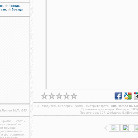
,
,
ые
Города
,
,
тези
Звезды
Вы находитесь в галереи "
Авто
", смотрите фото "
Alfa Romeo 8C Co
Приятного просмотра. Размеры: 193
fa Romeo Mi.To GTA
Просмотров: 607. Добавил:
GalEvgene
 / φωτος — свет и
ния светом) —
при помощи
чувствительной
ли фотоснимком,
изображение,