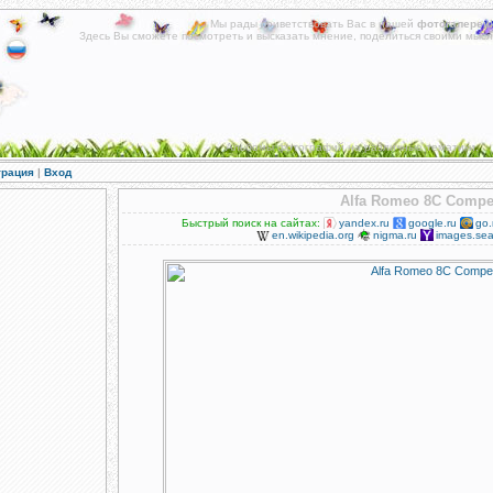
Мы рады приветствовать Вас в нашей
фотогалереи
!
Здесь Вы сможете посмотреть и высказать мнение, поделиться своими мысл
Альбомы фотографий на различные тематики.
трация
|
Вход
Alfa Romeo 8C Compe
Быстрый поиск на сайтах:
yandex.ru
google.ru
go.
en.wikipedia.org
nigma.ru
images.sea