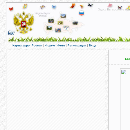
Здесь Вы сможете пос
Карты дорог России
|
Форум
|
Фото
|
Регистрация
|
Вход
Быс