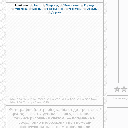
,
,
,
,
Альбомы:
Авто
Природа
Животные
Города
,
,
,
,
,
Мистика
Цветы
Необычное
Фэнтези
Звезды
.
Другие
Вы находи
Volvo C70 New
Volvo XC60
Volvo V50
Volvo ACC
Volvo S60 New
Volvo S60 Concept
Volvo C30
Фотография (фр. photographie от др.-греч. φως /
φωτος — свет и γραφω — пишу; светопись —
техника рисования светом) — получение и
сохранение изображения при помощи
светочувствительного материала или