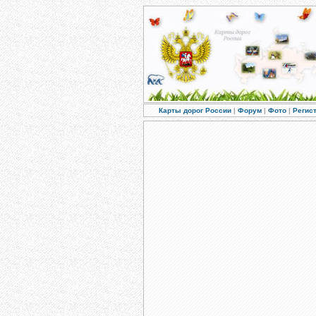
Карты дорог России
|
Форум
|
Фото
|
Регис