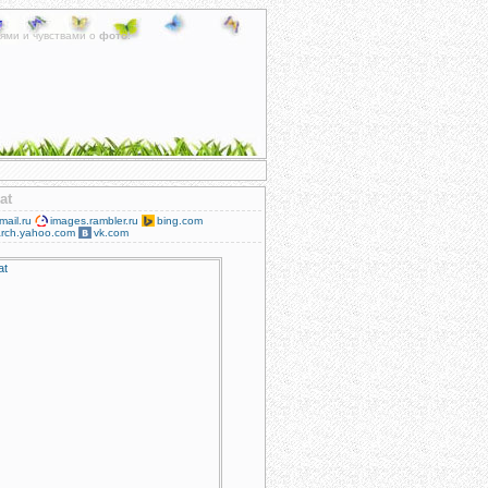
ями и чувствами о
фото
.
at
mail.ru
images.rambler.ru
bing.com
rch.yahoo.com
vk.com