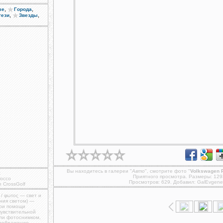
,
,
ые
Города
,
,
тези
Звезды
Вы находитесь в галереи "
Авто
", смотрите фото "
Volkswagen 
t
Приятного просмотра. Размеры: 129
rocco
Просмотров: 629. Добавил:
GalEvgene
 CrossGolf
 / φωτος — свет и
ния светом) —
при помощи
чувствительной
ли фотоснимком,
изображение,