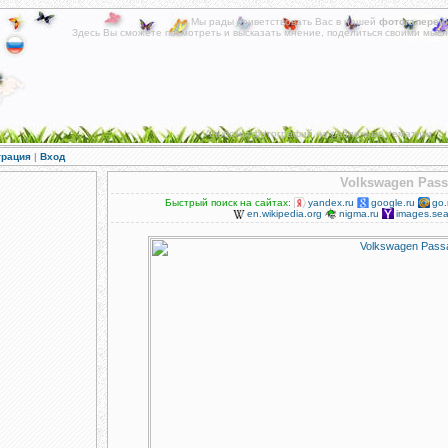
Мы рады приветствовать Вас в нашей
фотогалереи
!
Здесь Вы сможете посмотреть и высказать мнение, поделиться своими мысл
Альбомы фотографий на различные тематики.
трация
|
Вход
Volkswagen Pass
Быстрый поиск на сайтах:
yandex.ru
google.ru
go.
en.wikipedia.org
nigma.ru
images.sea