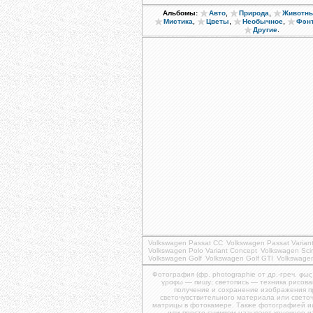
,
,
Альбомы:
Авто
Природа
Животн
,
,
,
Мистика
Цветы
Необычное
Фэн
.
Другие
Volkswagen Passat CC
Volkswagen Passat Varian
Volkswagen Polo Variant Concept
Volkswagen Sci
Volkswagen Golf
Volkswagen Golf GTI
Volkswagen
Фотография (фр. photographie от др.-греч. φως
γραφω — пишу; светопись — техника рисова
получение и сохранение изображения 
светочувствительного материала или свето
матрицы в фотокамере. Также фотографией и
или просто снимком называют конечное 