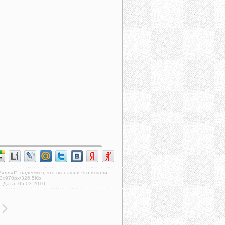
Passat
", надеемся, что вы нашли что искали.
3x970px/326.5Kb.
. Дата: 05.03.2010.