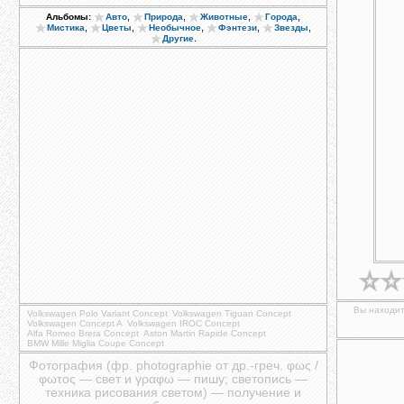
,
,
,
,
Альбомы:
Авто
Природа
Животные
Города
,
,
,
,
,
Мистика
Цветы
Необычное
Фэнтези
Звезды
.
Другие
Вы находит
Volkswagen Polo Variant Concept
Volkswagen Tiguan Concept
Volkswagen Concept A
Volkswagen IROC Concept
Alfa Romeo Brera Concept
Aston Martin Rapide Concept
BMW Mille Miglia Coupe Concept
Фотография (фр. photographie от др.-греч. φως /
φωτος — свет и γραφω — пишу; светопись —
техника рисования светом) — получение и