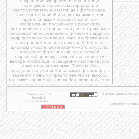
сохранение изображения при помощи
светочувствительного материала или
светочувствительной матрицы в фотокамере.
Также фотографией или фотоснимком, или
просто снимком называют конечное
изображение, полученное в результате
фотографического процесса и рассматриваемое
человеком непосредственно (имеется в виду как
кадр проявленной плёнки, так и изображение в
электронном или печатном виде). В более
широком смысле, фотография — это искусство
получения фотоснимков, где основной
творческий процесс заключается в поиске и
выборе композиции, освещения и момента (или
моментов) фотоснимка. Такой выбор
определяется умением и навыком фотографа, а
также его личными предпочтениями и вкусом,
что также характерно для любого вида искусства.
Все материалы, которы
Онлайн всего:
1
Гостей:
1
Пользователей:
0
При использовании 