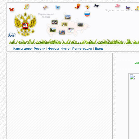
Здесь Вы сможете пос
Карты дорог России
|
Форум
|
Фото
|
Регистрация
|
Вход
Быс