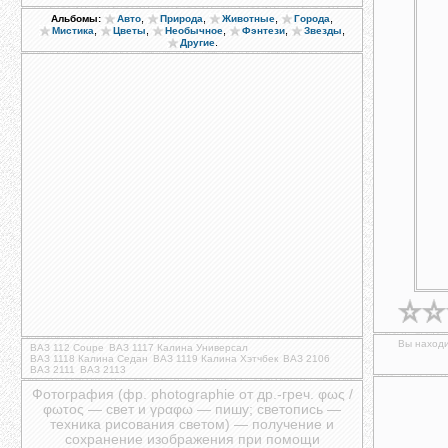
,
,
,
,
Альбомы:
Авто
Природа
Животные
Города
,
,
,
,
,
Мистика
Цветы
Необычное
Фэнтези
Звезды
.
Другие
Вы находи
ВАЗ 112 Coupe
ВАЗ 1117 Калина Универсал
ВАЗ 1118 Калина Седан
ВАЗ 1119 Калина Хэтчбек
ВАЗ 2106
ВАЗ 2111
ВАЗ 2113
Фотография (фр. photographie от др.-греч. φως /
φωτος — свет и γραφω — пишу; светопись —
техника рисования светом) — получение и
сохранение изображения при помощи