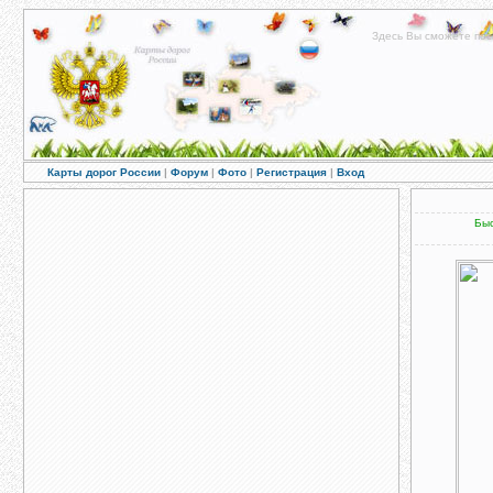
Здесь Вы сможете пос
Карты дорог России
|
Форум
|
Фото
|
Регистрация
|
Вход
Быс