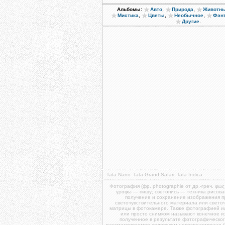
,
,
Альбомы:
Авто
Природа
Животн
,
,
,
Мистика
Цветы
Необычное
Фэн
.
Другие
Tata Nano
Tata Grand Safari
Tata Indica
Фотография (фр. photographie от др.-греч. φως
γραφω — пишу; светопись — техника рисова
получение и сохранение изображения 
светочувствительного материала или свето
матрицы в фотокамере. Также фотографией и
или просто снимком называют конечное 
полученное в результате фотографическог
рассматриваемое человеком непосредственно (и