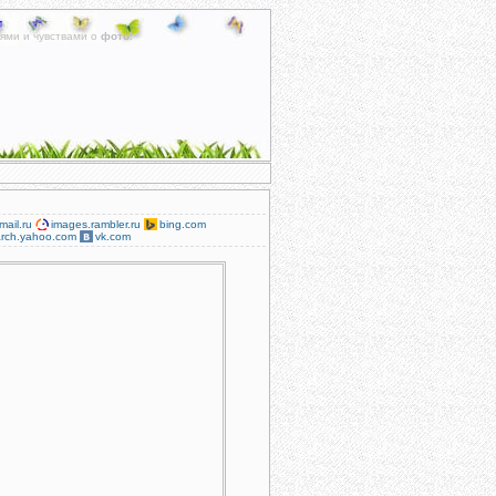
ями и чувствами о
фото
.
mail.ru
images.rambler.ru
bing.com
rch.yahoo.com
vk.com