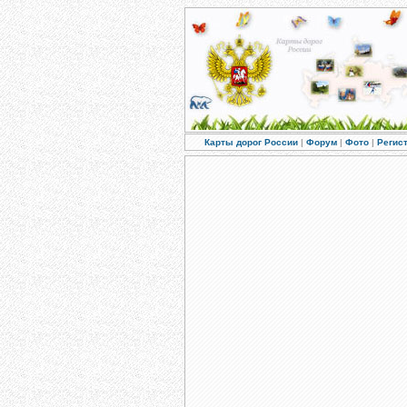
Карты дорог России
|
Форум
|
Фото
|
Регис