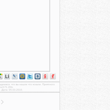
надеемся, что вы нашли что искали. Приятного
px/171.2Kb.
. Дата: 05.03.2010.