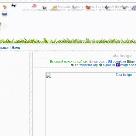
Мы рады приветствовать Вас в нашей
фотогалереи
!
Здесь Вы сможете посмотреть и высказать мнение, поделиться своими мысл
Альбомы фотографий на различные тематики.
трация
|
Вход
Tata Indigo
Быстрый поиск на сайтах:
yandex.ru
google.ru
go.
en.wikipedia.org
nigma.ru
images.sea