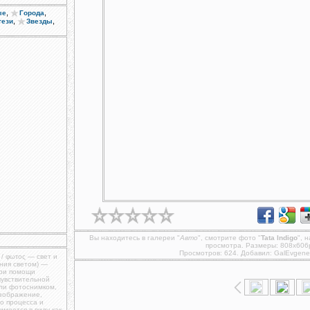
,
,
ые
Города
,
,
тези
Звезды
Вы находитесь в галереи "
Авто
", смотрите фото "
Tata Indigo
", 
просмотра. Размеры: 808x606
Просмотров: 624. Добавил:
GalEvgene
 / φωτος — свет и
ния светом) —
при помощи
чувствительной
ли фотоснимком,
изображение,
о процесса и
меется в виду как