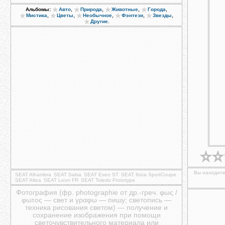
,
,
,
,
Альбомы:
Авто
Природа
Животные
Города
,
,
,
,
,
Мистика
Цветы
Необычное
Фэнтези
Звезды
.
Другие
Вы находите
SEAT Alhambra
SEAT Salsa
SEAT Exeo ST
SEAT Ibiza SportCoupe
SEAT Altea
SEAT Leon FR
SEAT Toledo Prototype
Фотография (фр. photographie от др.-греч. φως /
φωτος — свет и γραφω — пишу; светопись —
техника рисования светом) — получение и
сохранение изображения при помощи
светочувствительного материала или