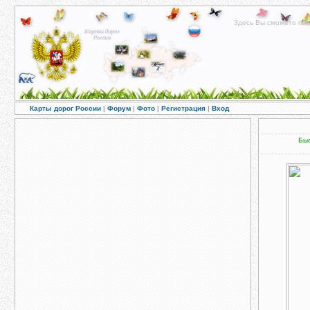
Здесь Вы сможете пос
Карты дорог России
|
Форум
|
Фото
|
Регистрация
|
Вход
Быс