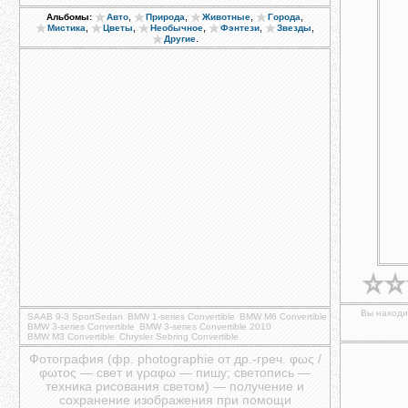
,
,
,
,
Альбомы:
Авто
Природа
Животные
Города
,
,
,
,
,
Мистика
Цветы
Необычное
Фэнтези
Звезды
.
Другие
Вы находит
SAAB 9-3 SportSedan
BMW 1-series Convertible
BMW M6 Convertible
BMW 3-series Convertible
BMW 3-series Convertible 2010
BMW M3 Convertible
Chrysler Sebring Convertible
Фотография (фр. photographie от др.-греч. φως /
φωτος — свет и γραφω — пишу; светопись —
техника рисования светом) — получение и
сохранение изображения при помощи