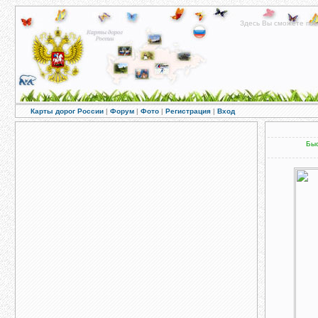
Здесь Вы сможете пос
Карты дорог России
|
Форум
|
Фото
|
Регистрация
|
Вход
Быс