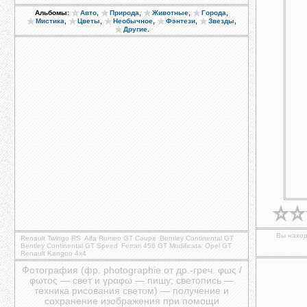
,
,
,
,
Альбомы:
Авто
Природа
Животные
Города
,
,
,
,
,
Мистика
Цветы
Необычное
Фэнтези
Звезды
.
Другие
Вы наход
Renault Twingo RS
Alfa Romeo GT Coupe
Bentley Continental GT
Bentley Continental GT Speed
Ferrari 456 GT Modificata
Opel GT
Renault Kangoo 4x4
Фотография (фр. photographie от др.-греч. φως /
φωτος — свет и γραφω — пишу; светопись —
техника рисования светом) — получение и
сохранение изображения при помощи