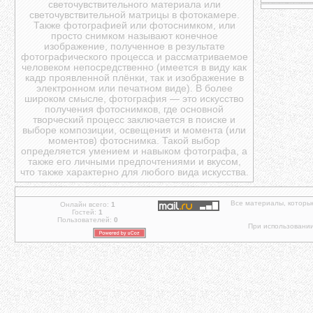
светочувствительного материала или
светочувствительной матрицы в фотокамере.
Также фотографией или фотоснимком, или
просто снимком называют конечное
изображение, полученное в результате
фотографического процесса и рассматриваемое
человеком непосредственно (имеется в виду как
кадр проявленной плёнки, так и изображение в
электронном или печатном виде). В более
широком смысле, фотография — это искусство
получения фотоснимков, где основной
творческий процесс заключается в поиске и
выборе композиции, освещения и момента (или
моментов) фотоснимка. Такой выбор
определяется умением и навыком фотографа, а
также его личными предпочтениями и вкусом,
что также характерно для любого вида искусства.
Все материалы, которы
Онлайн всего:
1
Гостей:
1
Пользователей:
0
При использовании 