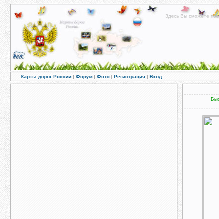
Здесь Вы сможете пос
Карты дорог России
|
Форум
|
Фото
|
Регистрация
|
Вход
Быс