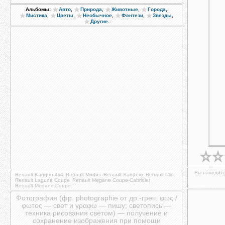
,
,
,
,
Альбомы:
Авто
Природа
Животные
Города
,
,
,
,
,
Мистика
Цветы
Необычное
Фэнтези
Звезды
.
Другие
Вы находите
Renault Kangoo 4x4
Renault Modus
Renault Sandero
Renault Clio
Renault Laguna Coupe
Renault Megane Coupe-Cabriolet
Renault Megane Coupe
Фотография (фр. photographie от др.-греч. φως /
φωτος — свет и γραφω — пишу; светопись —
техника рисования светом) — получение и
сохранение изображения при помощи