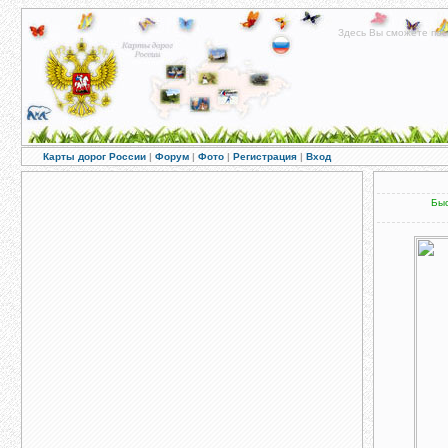
Здесь Вы сможете пос
Карты дорог России
|
Форум
|
Фото
|
Регистрация
|
Вход
Быс