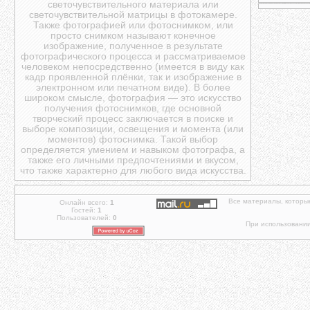
светочувствительного материала или
светочувствительной матрицы в фотокамере.
Также фотографией или фотоснимком, или
просто снимком называют конечное
изображение, полученное в результате
фотографического процесса и рассматриваемое
человеком непосредственно (имеется в виду как
кадр проявленной плёнки, так и изображение в
электронном или печатном виде). В более
широком смысле, фотография — это искусство
получения фотоснимков, где основной
творческий процесс заключается в поиске и
выборе композиции, освещения и момента (или
моментов) фотоснимка. Такой выбор
определяется умением и навыком фотографа, а
также его личными предпочтениями и вкусом,
что также характерно для любого вида искусства.
Все материалы, которы
Онлайн всего:
1
Гостей:
1
Пользователей:
0
При использовании 